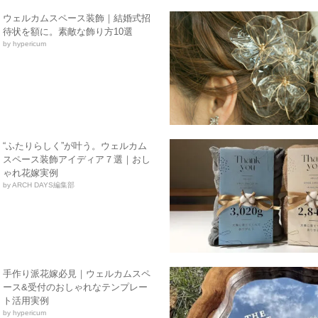
ウェルカムスペース装飾｜結婚式招
待状を額に。素敵な飾り方10選
by hypericum
“ふたりらしく”が叶う。ウェルカム
スペース装飾アイディア７選｜おし
ゃれ花嫁実例
by ARCH DAYS編集部
手作り派花嫁必見｜ウェルカムスペ
ース&受付のおしゃれなテンプレー
ト活用実例
by hypericum