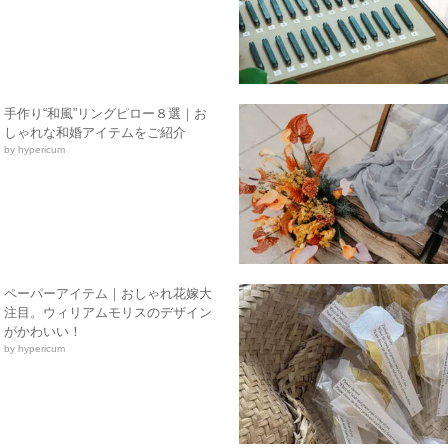
手作り“和風”リングピロー８選｜お
しゃれな和婚アイテムをご紹介
by hypericum
ペーパーアイテム｜おしゃれ花嫁大
注目。ウィリアムモリスのデザイン
がかわいい！
by hypericum