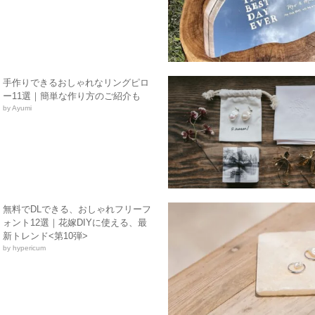
手作りできるおしゃれなリングピロ
ー11選｜簡単な作り方のご紹介も
by Ayumi
無料でDLできる、おしゃれフリーフ
ォント12選｜花嫁DIYに使える、最
新トレンド<第10弾>
by hypericum