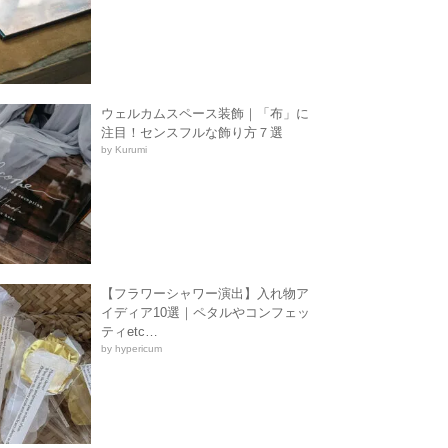
ウェルカムスペース装飾｜「布」に
注目！センスフルな飾り方７選
by Kurumi
【フラワーシャワー演出】入れ物ア
イディア10選｜ペタルやコンフェッ
ティetc…
by hypericum