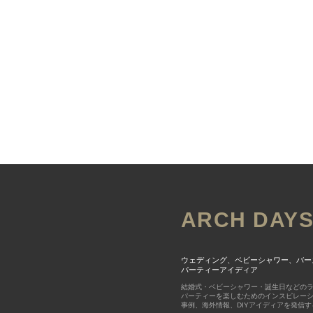
ARCH DAY
ウェディング、ベビーシャワー、バー
パーティーアイディア
結婚式・ベビーシャワー・誕生日などの
パーティーを楽しむためのインスピレー
事例、海外情報、DIYアイディアを発信