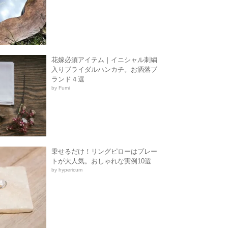
花嫁必須アイテム｜イニシャル刺繍
入りブライダルハンカチ。お洒落ブ
ランド４選
by Fumi
乗せるだけ！リングピローはプレー
トが大人気。おしゃれな実例10選
by hypericum