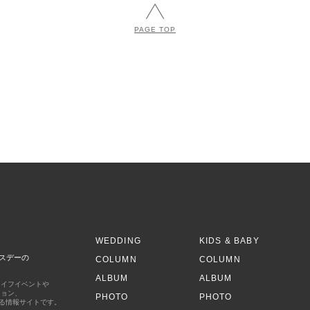
PAGE TOP
S
WEDDING
KIDS & BABY
スデーの
COLUMN
COLUMN
ALBUM
ALBUM
ライフイベントや
ション、
PHOTO
PHOTO
する情報サイトです。