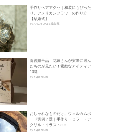
手作りヘアアクセ｜和装にもぴった
り、アメリカンフラワーの作り方
【結婚式】
by ARCH DAYS編集部
両親贈呈品｜花嫁さんが実際に選ん
だものが見たい！素敵なアイディア
10選
by hypericum
おしゃれなものだけ。ウェルカムボ
ード実例７選｜手作り・ミラー・ア
クリル・イラストetc…
by hypericum