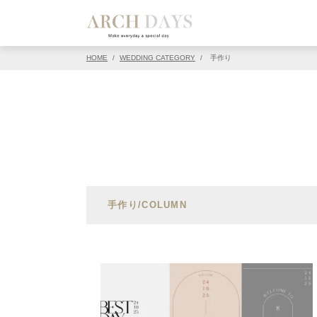
HOME
/
WEDDING CATEGORY
/
手作り
手作り/COLUMN