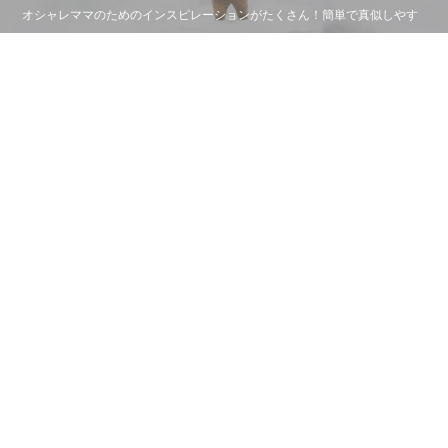
オシャレママのためのインスピレーションがたくさん！簡単で真似しやす
く、写真映えする飾り付けやDIYアイディアを発信。バースデーやベビー
シャワー、ハロウィン・クリスマスの季節イベントなど気になる情報がい
っぱい。
KIDS & BABY TOP
おすすめのコンテンツ
RECOMMENDS