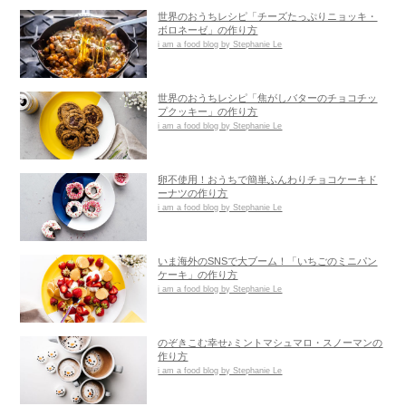
世界のおうちレシピ「チーズたっぷりニョッキ・
ボロネーゼ」の作り方
i am a food blog by Stephanie Le
世界のおうちレシピ「焦がしバターのチョコチッ
プクッキー」の作り方
i am a food blog by Stephanie Le
卵不使用！おうちで簡単ふんわりチョコケーキド
ーナツの作り方
i am a food blog by Stephanie Le
いま海外のSNSで大ブーム！「いちごのミニパン
ケーキ」の作り方
i am a food blog by Stephanie Le
のぞきこむ幸せ♪ミントマシュマロ・スノーマンの
作り方
i am a food blog by Stephanie Le