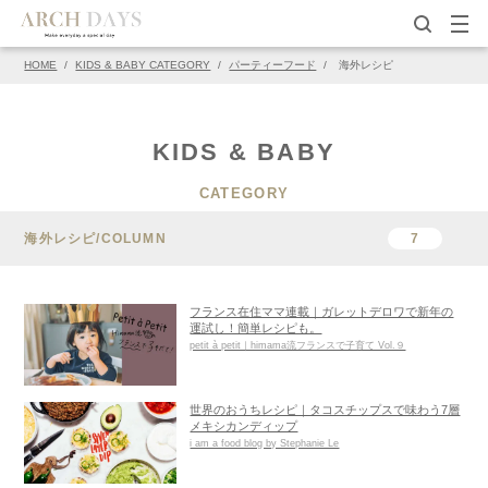
HOME
/
KIDS & BABY CATEGORY
/
パーティーフード
/
海外レシピ
KIDS & BABY
CATEGORY
海外レシピ/COLUMN
7
フランス在住ママ連載｜ガレットデロワで新年の
運試し！簡単レシピも。
petit à petit｜himama流フランスで子育て Vol.９
世界のおうちレシピ｜タコスチップスで味わう7層
メキシカンディップ
i am a food blog by Stephanie Le