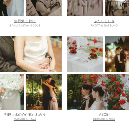
無邪気に 粋に
ふたりらしさ
BAKU & MAYA NICOLE
RYOTA & NATSUKO
明鏡止水の心が惹かれ合う
ASOBI
MASAKI & KAYA
HIROAKI & NOA