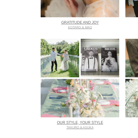
GRATITUDE AND JOY
KOTARO & MAO
OUR STYLE, YOUR STYLE
TAKURO & ASUKA