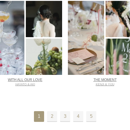
WITH ALL OUR LOVE
THE MOMENT
HAYATO & AKI
KENJI & YIJU
1
2
3
4
5