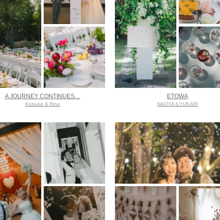
A JOURNEY CONTINUES…
ETOWA
Keisuke & Rina
NAOYA＆YUKARI