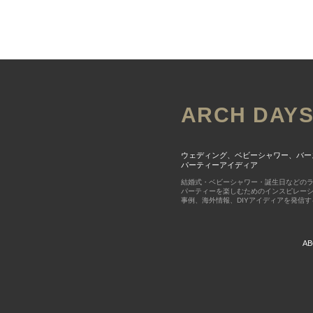
ARCH DAY
ウェディング、ベビーシャワー、バー
パーティーアイディア
結婚式・ベビーシャワー・誕生日などの
パーティーを楽しむためのインスピレー
事例、海外情報、DIYアイディアを発信
AB