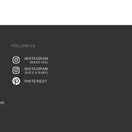
FOLLOW US
INSTAGRAM
(WEDDING)
INSTAGRAM
(KIDS & BABY)
PINTEREST
会社