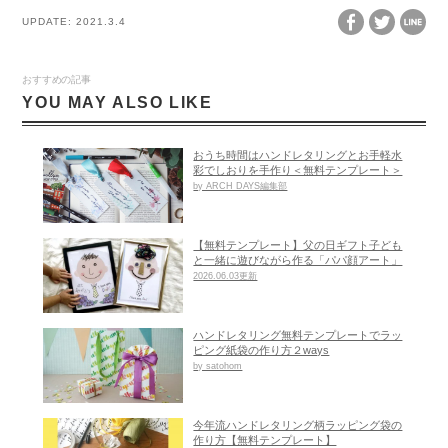
UPDATE:
2021.3.4
おすすめの記事
YOU MAY ALSO LIKE
おうち時間はハンドレタリングとお手軽水
彩でしおりを手作り＜無料テンプレート＞
by ARCH DAYS編集部
【無料テンプレート】父の日ギフト子ども
と一緒に遊びながら作る「パパ顔アート」
2026.06.03更新
ハンドレタリング無料テンプレートでラッ
ピング紙袋の作り方２ways
by satohom
今年流ハンドレタリング柄ラッピング袋の
作り方【無料テンプレート】