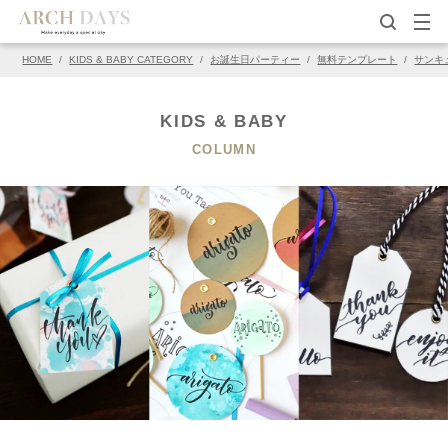
HOME
/
KIDS & BABY CATEGORY
/
お誕生日パーティー
/
無料テンプレート
/
サンキ
▽この写真の元ページ
PIN
KIDS & BABY
COLUMN