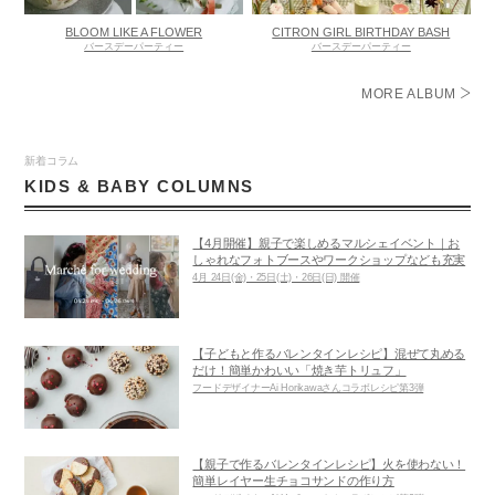
BLOOM LIKE A FLOWER
CITRON GIRL BIRTHDAY BASH
バースデーパーティー
バースデーパーティー
MORE ALBUM
新着コラム
KIDS & BABY COLUMNS
【4月開催】親子で楽しめるマルシェイベント｜お
しゃれなフォトブースやワークショップなども充実
4月 24日(金)・25日(土)・26日(日) 開催
【子どもと作るバレンタインレシピ】混ぜて丸める
だけ！簡単かわいい「焼き芋トリュフ」
フードデザイナーAi Horikawaさんコラボレシピ第3弾
【親子で作るバレンタインレシピ】火を使わない！
簡単レイヤー生チョコサンドの作り方