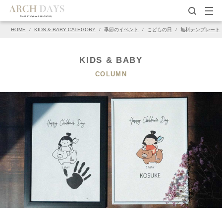
HOME
/
KIDS & BABY CATEGORY
/
季節のイベント
/
こどもの日
/
無料テンプレート
▽この写真の元ページ
PIN
KIDS & BABY
COLUMN