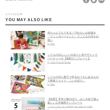
おすすめの記事
YOU MAY ALSO LIKE
赤ちゃんでもできる！汚れないお絵描き
「フィンガーペイント」でこどもの日をお
祝い
by Miki
こどもの日に♪こいのぼりと兜デザインで
パーティーを【無料テンプレート】
by Little Special Studio
こどもの日に親子で作るおうちにあるもの
で簡単リメイク「こいのぼり」
by Miki
【知育】手作り鯉のぼり。はじき絵で遊ぶ
楽しい工作無料テンプレート
こどもとたのしむ monthly art class by Little