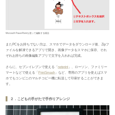
Microsoft PowerPointを使って編集する場合
またPCをお持ちでない方は、スマホでデータをダウンロード後、Zipフ
ァイルを解凍できるアプリで開き、画像データをスマホに保存、それ
ぞれお持ちの画像編集アプリで文字を入れれば完成。
さらに、セブンイレブンで使える「
netprint
」、ローソン、ファミリー
マートなどで使える「
PrintSmash
」など、専用のアプリを使えばスマ
ホでもコンビニのマルチコピー機に転送して印刷することができま
す。
２．こどもの手がたで手作りアレンジ