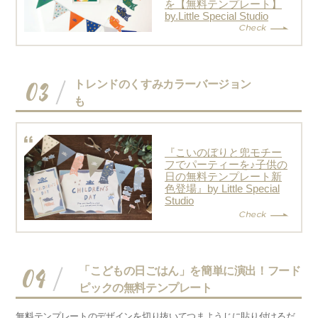
を【無料テンプレート】
by.Little Special Studio
03
トレンドのくすみカラーバージョン
も
『こいのぼりと兜モチー
フでパーティーを♪子供の
日の無料テンプレート新
色登場』by Little Special
Studio
04
「こどもの日ごはん」を簡単に演出！フード
ピックの無料テンプレート
無料テンプレートのデザインを切り抜いてつまようじに貼り付けるだ