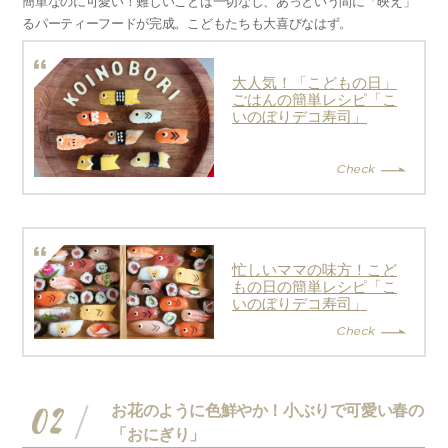
簡単なのに可愛い！難しいことは一切なし、あっという間に「映え」
るパーティーフードが完成。こどもたちも大喜びなはず。
大人気！「こどもの日」
ごはんの簡単レシピ「こ
いのぼりデコ寿司」
忙しいママの味方！こど
もの日の簡単レシピ「こ
いのぼりデコ寿司」
02
お花のように色鮮やか！小ぶりで可愛い春の
「おにぎり」