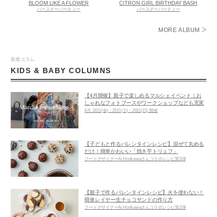
BLOOM LIKE A FLOWER
CITRON GIRL BIRTHDAY BASH
バースデーパーティー
バースデーパーティー
MORE ALBUM
新着コラム
KIDS & BABY COLUMNS
【4月開催】親子で楽しめるマルシェイベント｜お
しゃれなフォトブースやワークショップなども充実
4月 24日(金)・25日(土)・26日(日) 開催
【子どもと作るバレンタインレシピ】混ぜて丸める
だけ！簡単かわいい「焼き芋トリュフ」
フードデザイナーAi Horikawaさんコラボレシピ第3弾
【親子で作るバレンタインレシピ】火を使わない！
簡単レイヤー生チョコサンドの作り方
フードデザイナーAi Horikawaさんコラボレシピ第2弾