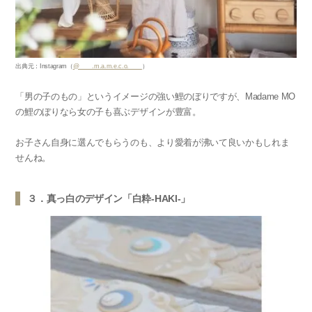
出典元：Instagram（
@____.m.a.m.e.c.o.____
）
「男の子のもの」というイメージの強い鯉のぼりですが、Madame MO
の鯉のぼりなら女の子も喜ぶデザインが豊富。
お子さん自身に選んでもらうのも、より愛着が沸いて良いかもしれま
せんね。
３．真っ白のデザイン「白粋-HAKI-」