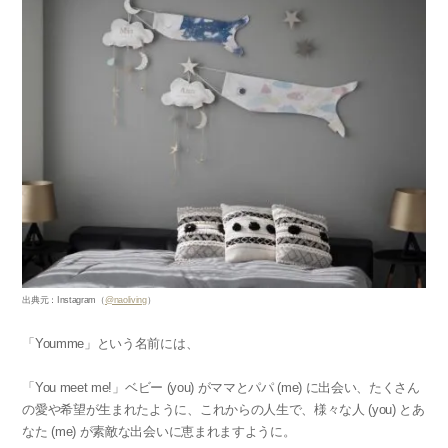
出典元：Instagram（
@naoliving
）
「Youmme」という名前には、
「You meet me!」ベビー (you) がママとパパ (me) に出会い、たくさん
の愛や希望が生まれたように、これからの人生で、様々な人 (you) とあ
なた (me) が素敵な出会いに恵まれますように。