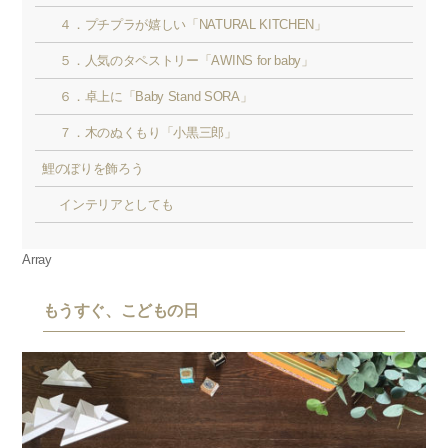
４．プチプラが嬉しい「NATURAL KITCHEN」
５．人気のタペストリー「AWINS for baby」
６．卓上に「Baby Stand SORA」
７．木のぬくもり「小黒三郎」
鯉のぼりを飾ろう
インテリアとしても
Array
もうすぐ、こどもの日