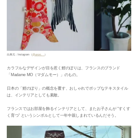
出典元：Instagram（
@unon.__
）
カラフルなデザインが目を惹く鯉のぼりは、フランスのブランド
「Madame MO（マダムモー）」のもの。
日本の「鯉のぼり」の概念を覆す、おしゃれでポップなテキスタイル
は、インテリアとしても素敵。
フランスではお部屋を飾るインテリアとして、またお子さんが “すくす
く育つ” というシンボルとして一年中親しまれているんだそう。