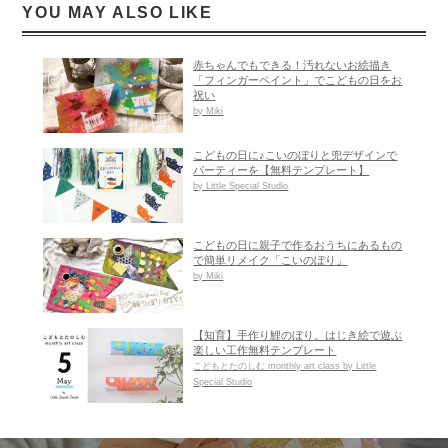
YOU MAY ALSO LIKE
赤ちゃんでもできる！汚れないお絵描き
「フィンガーペイント」でこどもの日をお
祝い
by Miki
こどもの日に♪こいのぼりと兜デザインで
パーティーを【無料テンプレート】
by Little Special Studio
こどもの日に親子で作るおうちにあるもの
で簡単リメイク「こいのぼり」
by Miki
【知育】手作り鯉のぼり。はじき絵で遊ぶ
楽しい工作無料テンプレート
こどもとたのしむ monthly art class by Little
Special Studio