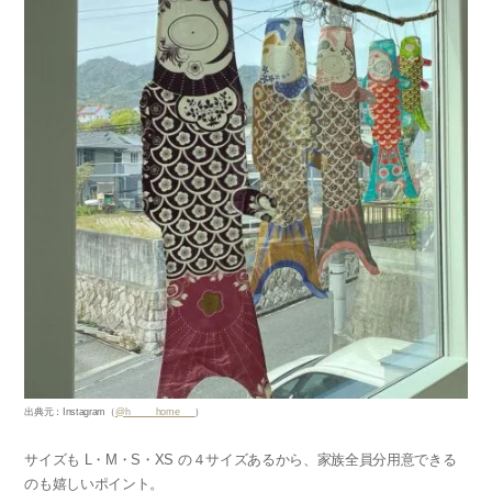
出典元：Instagram（
@h_____home___
）
サイズも L・M・S・XS の４サイズあるから、家族全員分用意できる
のも嬉しいポイント。