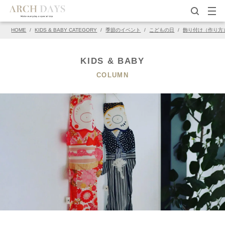
HOME
/
KIDS & BABY CATEGORY
/
季節のイベント
/
こどもの日
/
飾り付け（作り方
▽この写真の元ページ
PIN
KIDS & BABY
COLUMN