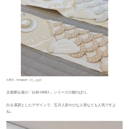
出典元：Instagram（
@__nao8
）
京都夢み屋の「白粋-HAKI-」シリーズの鯉のぼり。
白を基調としたデザインで、五月人形やひな人形なども人気ですよ
ね。