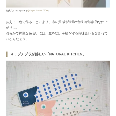
出典元：Instagram（
@chipa_home_0920
）
あえて白色で作ることにより、布の質感や装飾の陰影が印象的な仕上
がりに。
清らかで神聖な色合いには、魔を払い幸福を守る意味合いも含まれて
いるんだそう。
４．プチプラが嬉しい「NATURAL KITCHEN」