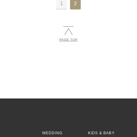
1
2
PAGE TOP
S
WEDDING
KIDS & BABY