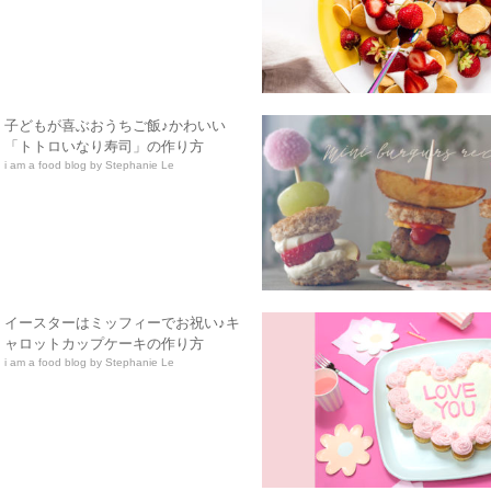
子どもが喜ぶおうちご飯♪かわいい
「トトロいなり寿司」の作り方
i am a food blog by Stephanie Le
イースターはミッフィーでお祝い♪キ
ャロットカップケーキの作り方
i am a food blog by Stephanie Le