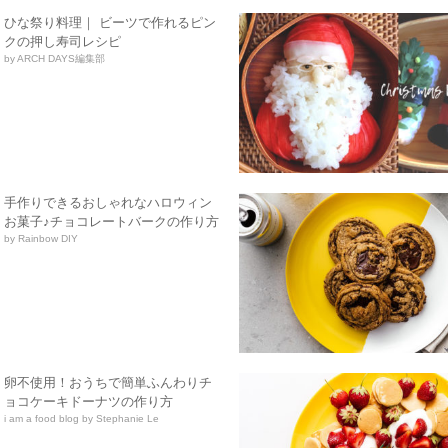
ひな祭り料理｜ ビーツで作れるピン
クの押し寿司レシピ
by ARCH DAYS編集部
手作りできるおしゃれなハロウィン
お菓子♪チョコレートバークの作り方
by Rainbow DIY
卵不使用！おうちで簡単ふんわりチ
ョコケーキドーナツの作り方
i am a food blog by Stephanie Le