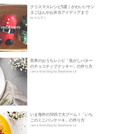
クリスマスレシピ5選｜かわいいサン
タごはんやお弁当アイディアまで
by ちなぞぅ
世界のおうちレシピ「焦がしバター
のチョコチップクッキー」の作り方
i am a food blog by Stephanie Le
いま海外のSNSで大ブーム！「いち
ごのミニパンケーキ」の作り方
i am a food blog by Stephanie Le