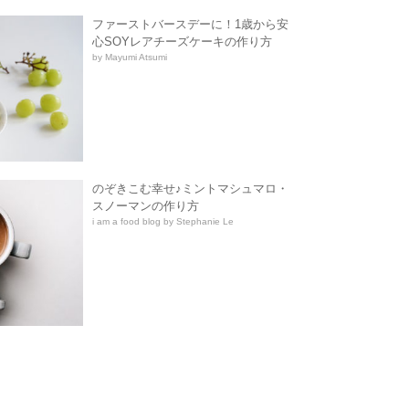
ファーストバースデーに！1歳から安
心SOYレアチーズケーキの作り方
by Mayumi Atsumi
のぞきこむ幸せ♪ミントマシュマロ・
スノーマンの作り方
i am a food blog by Stephanie Le