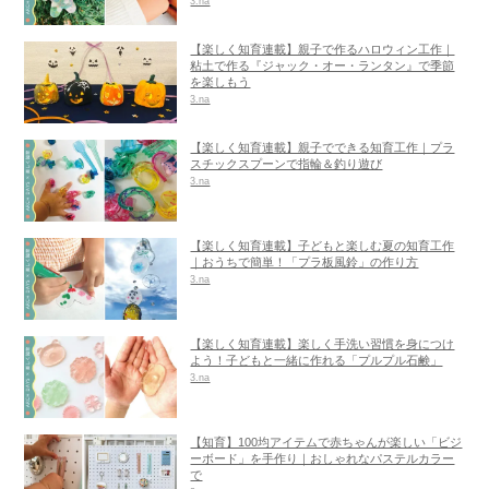
3.na
【楽しく知育連載】親子で作るハロウィン工作｜
粘土で作る『ジャック・オー・ランタン』で季節
を楽しもう
3.na
【楽しく知育連載】親子でできる知育工作｜プラ
スチックスプーンで指輪＆釣り遊び
3.na
【楽しく知育連載】子どもと楽しむ夏の知育工作
｜おうちで簡単！「プラ板風鈴」の作り方
3.na
【楽しく知育連載】楽しく手洗い習慣を身につけ
よう！子どもと一緒に作れる「プルプル石鹸」
3.na
【知育】100均アイテムで赤ちゃんが楽しい「ビジ
ーボード」を手作り｜おしゃれなパステルカラー
で