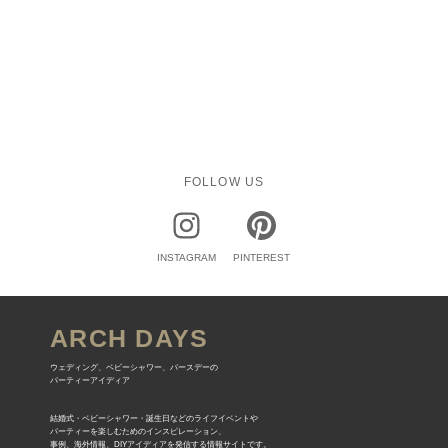
FOLLOW US
INSTAGRAM
PINTEREST
ARCH DAYS
ウェディング、ベビーシャワー、バースデーの
パーティーアイディア
結婚式・ベビーシャワー・誕生日などのライフイベントや
パーティーを楽しむためのインスピレーション、
事例、海外情報、DIYアイディアを発信する情報サイトです。