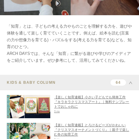
「知育」とは、子どもの考える力やものごとを理解する力を、遊びや
体験を通して楽しく育てていくことです。例えば、絵本を読む(言葉
の力や想像力を育てる)・パズルをする(考える力を育てる)なども、知
育のひとつ。
ARCH DAYSでは、そんな「知育」に繋がる遊びや学びのアイディア
をご紹介しています。ぜひ参考にして、活用してみてくださいね。
KIDS & BABY COLUMN
64
【楽しく知育連載】小さい子どもでも簡単工作
『キラキラクリスマスアート』｜無料テンプレー
トでおしゃれに
3.na
【楽しく知育連載】とろけるビーズがかわいい
『クリスマスオーナメントづくり』｜親子で楽し
む冬の知育工作