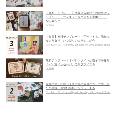
【無料テンプレート】卒園や入園などの新生活シ
ーズンに！｜サンキュータグやお支度ボード、
ABC表など
by Miki
【知育】無料テンプレートで手作りする、簡単ひ
な人形飾り｜ひな祭りの由来もご紹介
こどもとたのしむ monthly art class by Little Special Studio
無料テンプレート｜バレンタインは親子で手作り
「パパ顔メッセージ」でサプライズを
by Miki
家族で楽しむ節分｜恵方巻の簡単な作り方や、節
分の意味。可愛い無料テンプレートも
こどもとたのしむ monthly art class by Little Special Studio