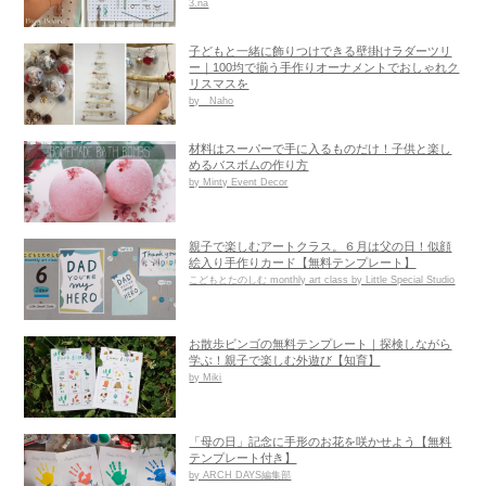
3.na
子どもと一緒に飾りつけできる壁掛けラダーツリ
ー｜100均で揃う手作りオーナメントでおしゃれク
リスマスを
by Naho
材料はスーパーで手に入るものだけ！子供と楽し
めるバスボムの作り方
by Minty Event Decor
親子で楽しむアートクラス。６月は父の日！似顔
絵入り手作りカード【無料テンプレート】
こどもとたのしむ monthly art class by Little Special Studio
お散歩ビンゴの無料テンプレート｜探検しながら
学ぶ！親子で楽しむ外遊び【知育】
by Miki
「母の日」記念に手形のお花を咲かせよう【無料
テンプレート付き】
by ARCH DAYS編集部