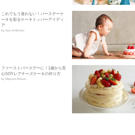
これでもう迷わない！バースデーケ
ーキを彩るケーキトッパーアイディ
ア
by aya rembutsu
ファーストバースデーに！1歳から安
心SOYレアチーズケーキの作り方
by Mayumi Atsumi