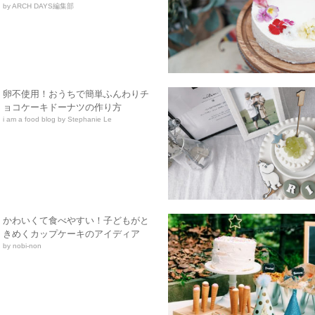
by ARCH DAYS編集部
卵不使用！おうちで簡単ふんわりチ
ョコケーキドーナツの作り方
i am a food blog by Stephanie Le
かわいくて食べやすい！子どもがと
きめくカップケーキのアイディア
by nobi-non