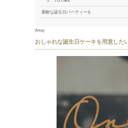
５．YU cake
素敵な誕生日パーティーを
Array
おしゃれな誕生日ケーキを用意した