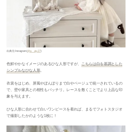
出典元:Instagram(
@a__aiy.27
)
色鮮やかなイメージのあるひな人形ですが、
こちらは白を基調とした
シンプルなひな人形
。
衣裳をはじめ、屏風やぼんぼりまで白やベージュで統一されているの
で、壁や家具との相性もバッチリ。レースを敷くことでより上品な印
象を与えます。
ひな人形に合わせて白いワンピースを着れば、まるでフォトスタジオ
で撮影したかのような1枚に！