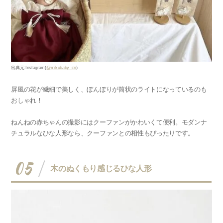
出典元:Instagram(
@mikubaby_cn
)
屏風の花が繊細で美しく、ぼんぼりが筒状のライトになっているのも
おしゃれ！
ねんねの赤ちゃんの撮影にはクーファンがかわいくて便利。モダンナ
チュラルなひな人形なら、クーファンとの相性もぴったりです。
05
木のぬくもり感じるひな人形