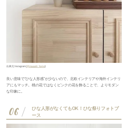
出典元:Instagram(
@maaariii_home
)
良い意味で“ひな人形感”
が少ないので、北欧インテリアや海外インテリ
アにもマッチ。桃の花ではなくピンクの花を飾ることで、よりモダン
な印象に。
06
ひな人形がなくてもOK！ひな祭りフォトブ
ース