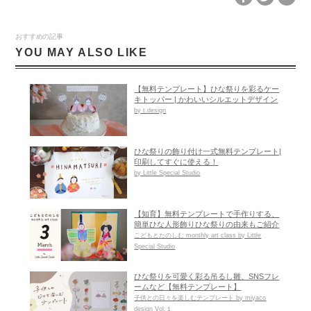
おすすめの記事
YOU MAY ALSO LIKE
【無料テンプレート】ひな祭りを彩るケー
キトッパー | かわいいシルエットデザイン
by t.design
ひな祭りの飾り付け一式無料テンプレート|
印刷してすぐに使える！
by Little Special Studio
【知育】無料テンプレートで手作りする、
簡単ひな人形飾りひな祭りの由来もご紹介
こどもとたのしむ monthly art class by Little
Special Studio
ひな祭りを可愛く彩る吊るし雛、SNSフレ
ームなど【無料テンプレート】
子供との日々を楽しむテンプレート by miyaco
design Vol.１