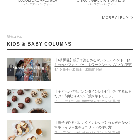
BLOOM LIKE A FLOWER
CITRON GIRL BIRTHDAY BASH
バースデーパーティー
バースデーパーティー
MORE ALBUM
新着コラム
KIDS & BABY COLUMNS
【4月開催】親子で楽しめるマルシェイベント｜お
しゃれなフォトブースやワークショップなども充実
4月 24日(金)・25日(土)・26日(日) 開催
【子どもと作るバレンタインレシピ】混ぜて丸める
だけ！簡単かわいい「焼き芋トリュフ」
フードデザイナーAi Horikawaさんコラボレシピ第3弾
【親子で作るバレンタインレシピ】火を使わない！
簡単レイヤー生チョコサンドの作り方
フードデザイナーAi Horikawaさんコラボレシピ第2弾