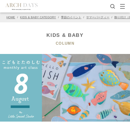
HOME
/
KIDS & BABY CATEGORY
/
季節のイベント
/
サマーパーティー
/
飾り付け（
▽この写真の元ページ
PIN
KIDS & BABY
COLUMN