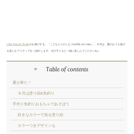
Little Special Studio
がお届けする、「こどもとたのしむ monthly art class」。今月は、夏のおうち遊び
を楽しむアイディアをご紹介します。ぜひ子どもと一緒に楽しんでくださいね♪
夏が来た！
８月は塗り絵&魚釣り
手作り魚釣りおもちゃであそぼう
好きなカラーで魚を塗り絵
カラーつきデザインも