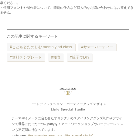
承ください。
・使用フォントや制作者について、印刷の仕方など個人的なお問い合わせにはお答えでき
ません。
この記事に関するキーワード
こどもとたのしむ monthly art class
サマーパーティー
無料テンプレート
知育
親子でDIY
アートディレクション・パーティーグッズデザイン
Little Special Studio
テーマやイメージに合わせたオリジナルのスタイリンググッズ制作やデザイ
ンで世界にたった一つのpartyを！アートワークショップやパーティーレッス
ンも不定期に行なっています。
Instagram
https://www.instagram.com/little_special_studio/