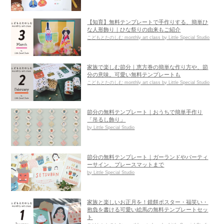
【知育】無料テンプレートで手作りする、簡単ひ
な人形飾り｜ひな祭りの由来もご紹介
こどもとたのしむ monthly art class by Little Special Studio
家族で楽しむ節分｜恵方巻の簡単な作り方や、節
分の意味。可愛い無料テンプレートも
こどもとたのしむ monthly art class by Little Special Studio
節分の無料テンプレート｜おうちで簡単手作り
「吊るし飾り」
by Little Special Studio
節分の無料テンプレート｜ガーランドやパーティ
ーサイン、プレースマットまで
by Little Special Studio
家族と楽しいお正月を！鏡餅ポスター・福笑い・
抱負を書ける可愛い絵馬の無料テンプレートセッ
ト