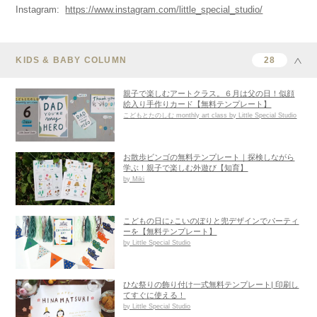
Instagram:
https://www.instagram.com/little_special_studio/
KIDS & BABY COLUMN
28
親子で楽しむアートクラス。６月は父の日！似顔
絵入り手作りカード【無料テンプレート】
こどもとたのしむ monthly art class by Little Special Studio
お散歩ビンゴの無料テンプレート｜探検しながら
学ぶ！親子で楽しむ外遊び【知育】
by Miki
こどもの日に♪こいのぼりと兜デザインでパーティ
ーを【無料テンプレート】
by Little Special Studio
ひな祭りの飾り付け一式無料テンプレート| 印刷し
てすぐに使える！
by Little Special Studio