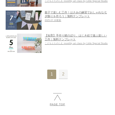
こどもとたのしむ monthly art class by Little Special Studio
親子で楽しむ工作！はさみの練習でおしゃれな七
夕飾りを作ろう｜無料テンプレート
2025.07.16更新
【知育】手作り鯉のぼり。はじき絵で遊ぶ楽しい
工作｜無料テンプレート
こどもとたのしむ monthly art class by Little Special Studio
1
2
PAGE TOP