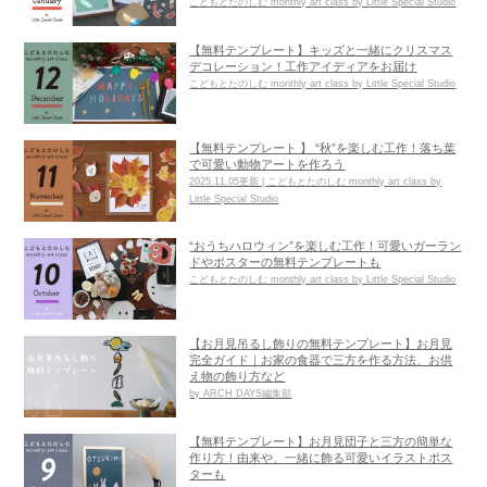
こどもとたのしむ monthly art class by Little Special Studio
【無料テンプレート】キッズと一緒にクリスマス
デコレーション！工作アイディアをお届け
こどもとたのしむ monthly art class by Little Special Studio
【無料テンプレート 】 “秋”を楽しむ工作！落ち葉
で可愛い動物アートを作ろう
2025.11.05更新 | こどもとたのしむ monthly art class by
Little Special Studio
“おうちハロウィン”を楽しむ工作！可愛いガーラン
ドやポスターの無料テンプレートも
こどもとたのしむ monthly art class by Little Special Studio
【お月見吊るし飾りの無料テンプレート】お月見
完全ガイド｜お家の食器で三方を作る方法、お供
え物の飾り方など
by ARCH DAYS編集部
【無料テンプレート】お月見団子と三方の簡単な
作り方！由来や、一緒に飾る可愛いイラストポス
ターも