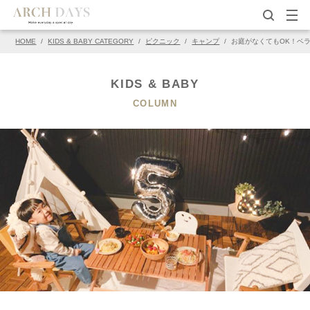
HOME
/
KIDS & BABY CATEGORY
/
ピクニック
/
キャンプ
/
お庭がなくてもOK！ベ
▽この写真の元ページ
PIN
KIDS & BABY
COLUMN