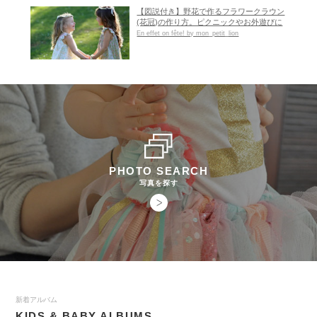
【図説付き】野花で作るフラワークラウン
(花冠)の作り方。ピクニックやお外遊びに
En effet on fête! by mon_petit_lion
PHOTO SEARCH
写真を探す
新着アルバム
KIDS & BABY ALBUMS