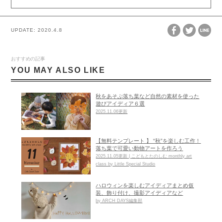
UPDATE:
2020.4.8
おすすめの記事
YOU MAY ALSO LIKE
秋をあそぶ落ち葉など自然の素材を使った
遊びアイディア６選
2025.11.06更新
【無料テンプレート 】 “秋”を楽しむ工作！
落ち葉で可愛い動物アートを作ろう
2025.11.05更新 | こどもとたのしむ monthly art
class by Little Special Studio
ハロウィンを楽しむアイディアまとめ仮
装、飾り付け、撮影アイディアなど
by ARCH DAYS編集部