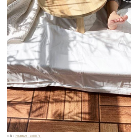
出典：
Instagram（＠riiiiiiii7）