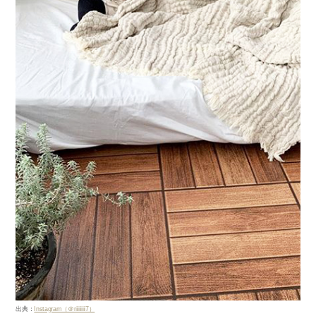
出典：
Instagram（＠riiiiiiii7）