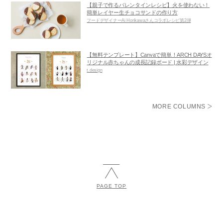
【親子で作るバレンタインレシピ】火を使わない！
簡単レイヤー生チョコサンドの作り方
フードデザイナーAi Horikawaさんコラボレシピ第2弾
【無料テンプレート】Canvaで簡単！ARCH DAYSオ
リジナル赤ちゃんの成長記録ボード | 水彩デザイン
t.design
MORE COLUMNS
PAGE TOP