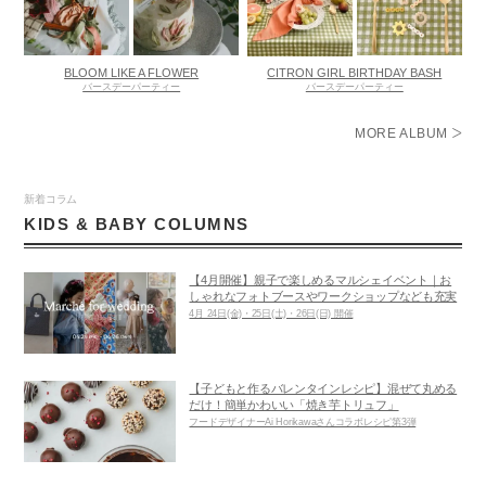
BLOOM LIKE A FLOWER
CITRON GIRL BIRTHDAY BASH
バースデーパーティー
バースデーパーティー
MORE ALBUM
新着コラム
KIDS & BABY COLUMNS
【4月開催】親子で楽しめるマルシェイベント｜お
しゃれなフォトブースやワークショップなども充実
4月 24日(金)・25日(土)・26日(日) 開催
【子どもと作るバレンタインレシピ】混ぜて丸める
だけ！簡単かわいい「焼き芋トリュフ」
フードデザイナーAi Horikawaさんコラボレシピ第3弾