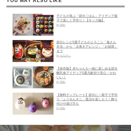
YOU MAY ALSO LIKE
子どもが喜ぶ「節分ごはん」アイディア親
子で楽しく手作り！【キッズ編】
by Miki
節分レシピ5選子どもがよろこぶ「鬼さん
弁当」から「太巻きアレンジ」「お稲荷」
まで
by ちなぞぅ
【保存版】赤ちゃんも一緒に楽しめる節分
離乳食アイディア5選月齢別で安心・かわ
いい！
by Miki
【無料テンプレート】節分に！親子で手作
り「ふうせんオニ」退治を楽しもう！飾り
付けや遊び方も
by Miki