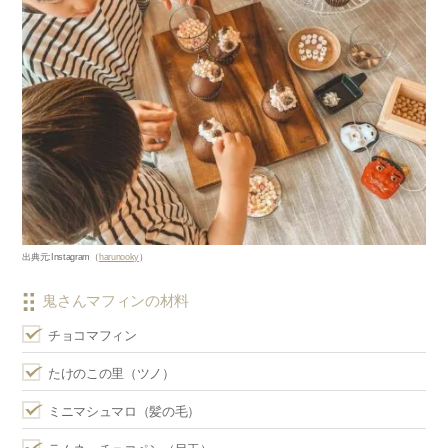
出典元
:Instagram
（
harunooky
）
鬼さんマフィンの材料
チョコマフィン
たけのこの里（ツノ）
ミニマシュマロ（髪の毛）