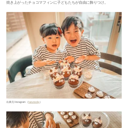
焼き上がったチョコマフィンに子どもたちが自由に飾りつけ。
出典元
:Instagram
（
harunooky
）