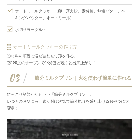
オートミールクッキー（卵、薄力粉、素焚糖、無塩バター、ベー
キングパウダー、オートミール）
水切りヨーグルト
オートミールクッキーの作り方
①材料を順番に混ぜ合わせて形を作る。
②180度のオーブンで18分ほど焼くと出来上がり！
03
節分ミルクプリン｜火を使わず簡単に作れる
にっこり笑顔がかわいい「節分ミルクプリン」。
いつものおやつも、飾り付け次第で節分気分を盛り上げるおやつに大
変身！