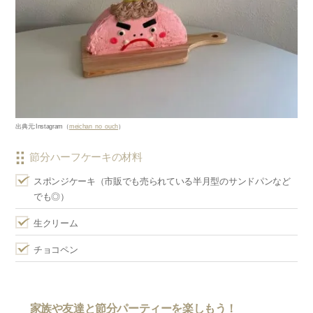
出典元
:Instagram
（
meichan_no_ouch
）
節分ハーフケーキの材料
スポンジケーキ（市販でも売られている半月型のサンドパンなど
でも◎）
生クリーム
チョコペン
家族や友達と節分パーティーを楽しもう！