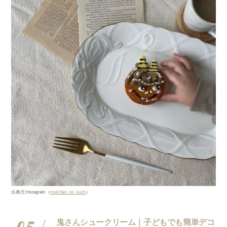
出典元
:Instagram
（
meichan_no_ouch
）
鬼さんシュークリーム｜子どもでも簡単デコ