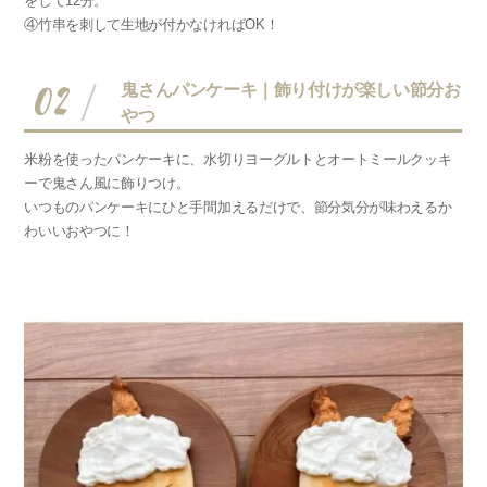
をして12分。
④竹串を刺して生地が付かなければOK！
02
鬼さんパンケーキ｜飾り付けが楽しい節分お
やつ
米粉を使ったパンケーキに、水切りヨーグルトとオートミールクッキ
ーで鬼さん風に飾りつけ。
いつものパンケーキにひと手間加えるだけで、節分気分が味わえるか
わいいおやつに！