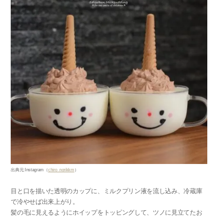
出典元
:Instagram
（
chiro_norikkm
）
目と口を描いた透明のカップに、ミルクプリン液を流し込み、冷蔵庫
で冷やせば出来上がり。
髪の毛に見えるようにホイップをトッピングして、ツノに見立てたお