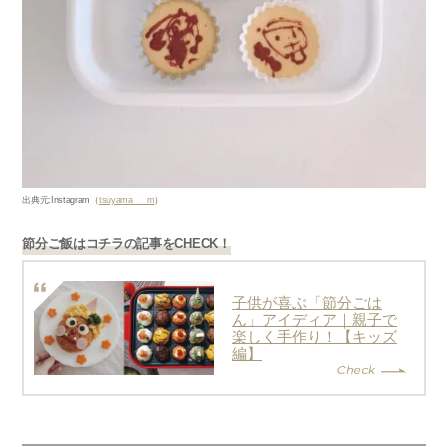
出典元
:Instagram
（
tsuyama___m
）
節分ご飯はコチラの記事をCHECK！
子供が喜ぶ「節分ごは
ん」アイディア｜親子で
楽しく手作り！【キッズ
編】