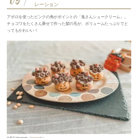
05
レーション
アポロを使ったピンクの角がポイントの「鬼さんシュークリーム」。
チョコワをたくさん乗せて作った髪の毛が、ボリュームたっぷりでと
ってもかわいい！
出典元
:Instagram
（
harunooky
）