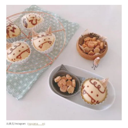
出典元
:Instagram
（
tsuyama___m
）