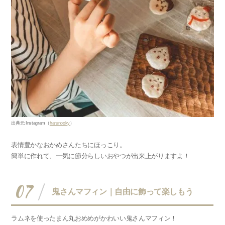
出典元
:Instagram
（
harunooky
）
表情豊かなおかめさんたちにほっこり。
簡単に作れて、一気に節分らしいおやつが出来上がりますよ！
07
鬼さんマフィン｜自由に飾って楽しもう
ラムネを使ったまん丸おめめがかわいい鬼さんマフィン！