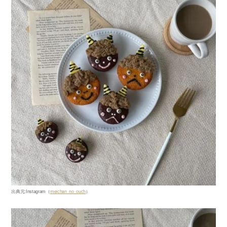
出典元
:Instagram
（
meichan_no_ouch
）