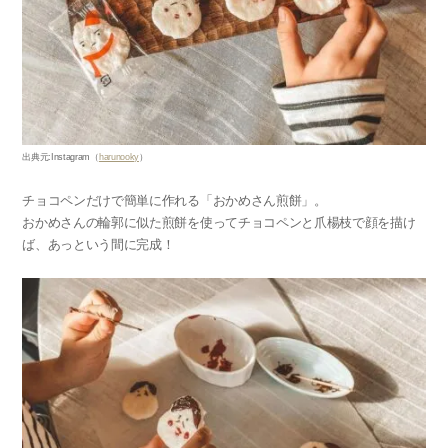
出典元
:Instagram
（
harunooky
）
チョコペンだけで簡単に作れる「おかめさん煎餅」。
おかめさんの輪郭に似た煎餅を使ってチョコペンと爪楊枝で顔を描け
ば、あっという間に完成！