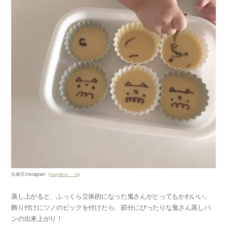
出典元
:Instagram
（
tsuyama___m
）
蒸し上がると、ふっくら立体的になった鬼さんがとってもかわいい。
飾り付けにツノのピックを付けたら、節分にぴったりな鬼さん蒸しパ
ンの出来上がり！