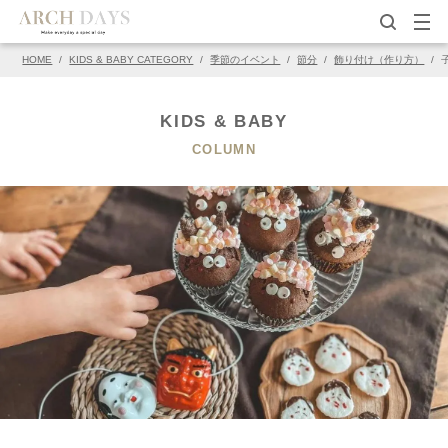
HOME
/
KIDS & BABY CATEGORY
/
季節のイベント
/
節分
/
飾り付け（作り方）
/
▽この写真の元ページ
PIN
KIDS & BABY
COLUMN