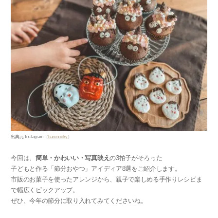
出典元
:Instagram
（
harunooky
）
今回は、
簡単・かわいい・写真映え
の3拍子がそろった
子どもと作る「節分おやつ」アイディア8選をご紹介します。
市販のお菓子を使ったアレンジから、親子で楽しめる手作りレシピま
で幅広くピックアップ。
ぜひ、今年の節分に取り入れてみてくださいね。