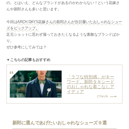
の。とはいえ、どんなブランドがあるのかわからない！という花嫁さ
んや新郎さんも多いと思います。
今回は
ARCH DAYS花嫁さんの新郎さんが当日履いたおしゃれなシュー
ズをピックアップ。
足元ショットに思わず撮っておきたくなるような素敵なブランドばか
り。
ぜひ参考にしてみては？
▼こちらの記事もおすすめ
「ラフな特別感」がキー
ワード。新郎タキシード
のおしゃれな着こなしア
イディア
新郎に選んであげたいおしゃれなシューズ９選