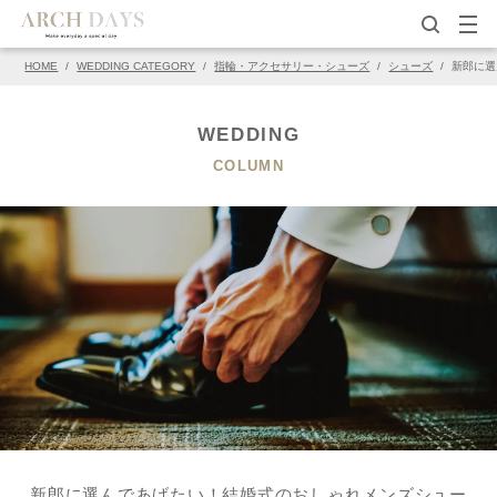
HOME
/
WEDDING CATEGORY
/
指輪・アクセサリー・シューズ
/
シューズ
/
新郎に選
▽この写真の元ページ
PIN
WEDDING
COLUMN
新郎に選んであげたい！結婚式のおしゃれメンズシュー