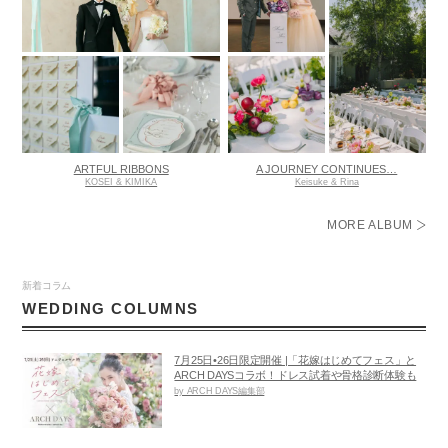
ARTFUL RIBBONS
A JOURNEY CONTINUES…
KOSEI & KIMIKA
Keisuke & Rina
MORE ALBUM
新着コラム
WEDDING COLUMNS
7月25日•26日限定開催 |「花嫁はじめてフェス」と
ARCH DAYSコラボ！ドレス試着や骨格診断体験も
by ARCH DAYS編集部