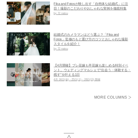
Fika and Fotosが映し出す「自然体な結婚式」に注
目！撮影のこだわりやおしゃれな実例を徹底特集
by 72 natsu
結婚式のカメラマンはどう選ぶ？「Fika and
Fotos」監修のもと選び方のコツとおしゃれな撮影
スタイルを紹介！
by 72 natsu
【4月開催】プレ花嫁も卒花嫁も楽しめる特別イベ
ント。ウェディングマルシェで“出会う・体験する・
残す”を叶える1日
4月 24日(金)・25日(土)・26日(日) 開催
MORE COLUMNS