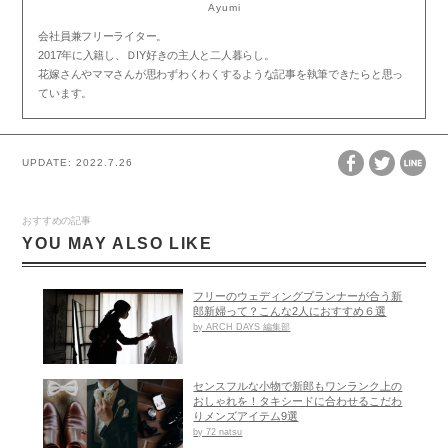
Ayumi
会社員兼フリーライター。
2017
年に入籍し、Ｄ
IY
好きの主人と二人暮らし。
花嫁さんやママさんが思わずわくわくするような記事を執筆できたらと思っ
ています。
UPDATE:
2022.7.26
おすすめの記事
YOU MAY ALSO LIKE
フリーのウェディングプランナーが合う新
郎新婦って？こんな2人におすすめ６選
by ARCH DAYS 編集部
センスフルな小物で新郎もワンランク上の
おしゃれを！タキシードに合わせるこだわ
りメンズアイテム9選
by 72 natsu