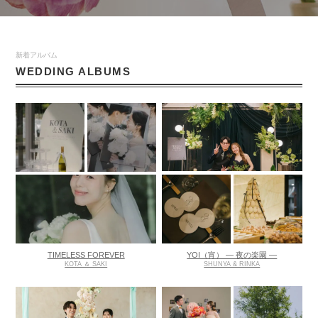
新着アルバム
WEDDING ALBUMS
TIMELESS FOREVER
YOI（宵） ― 夜の楽園 ―
KOTA ＆ SAKI
SHUNYA & RINKA