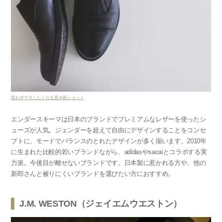
思わずマネしたくなる置き画ショット
エンダースキーマは日本のブランドでプレミアムなレザーを使ったシ
ューズが人気。ジェンダーを超えて自由にデザインすることをコンセ
プトに、モードで
バランスのとれたデザインが多く揃います。2010年
に生まれた比較的若いブランドながら、adidasやsacaiとコラボする実
力派。今後目が離せないブランドです。日本製に惹かれる方や、他の
新郎さんと被りにくいブランドを選びたい方におすすめ。
J.M. WESTON（ジェイエムウエストン）