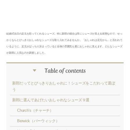
結婚式当日の足元を彩ってくれるシューズ。特に新郎の場合は常にシューズが見える状態なので、せっ
かくならとびっきりおしゃれなシューズを取り入れてみませんか。「おしゃれは足元から」と言われて
いるように、足元がばっちり決まっていると全体の雰囲気も更におしゃれに見えます。どんなシューズ
が新郎に人気なのか調査しました。
新郎だってとびっきりおしゃれに！シューズをこだわって選ぼ
う
新郎に選んであげたいおしゃれなシューズ９選
Church’s（チャーチ）
Berwick（バーウィック）