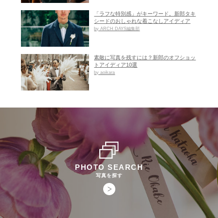
「ラフな特別感」がキーワード。新郎タキ
シードのおしゃれな着こなしアイディア
by ARCH DAYS編集部
素敵に写真を残すには？新郎のオフショッ
トアイディア10選
by aoikara
PHOTO SEARCH
写真を探す