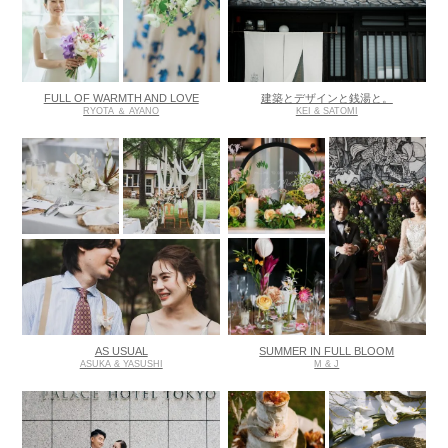
FULL OF WARMTH AND LOVE
建築とデザインと銭湯と。
RYOTA ＆ AYANO
KEI & SATOMI
AS USUAL
SUMMER IN FULL BLOOM
ASUKA & YASUSHI
M & J