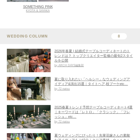
SOMETHING PINK
KYOTA & SAYAKA
WEDDING COLUMN
8
2026年春夏 | 結婚式テーブルコーディネートのト
レンドは？ トップクリエイター監修の最旬2スタイ
ルを公開
by ARCH DAYS編集部
夏に取り入れたい「ヘルシー」なウェディングア
イディア&演出15選｜タイトヘア,枝ブーケetc…
by 72 natsu
2025春夏トレンド予想テーブルコーディネート4選
｜キーワードは「レトロ」「クラシック」「フレ
ッシュ」etc…
by 72 natsu
夏ウェディングにぴったり！先輩花嫁さんの素敵