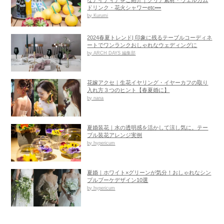
なアイディアをご紹介｜クリア素材・ウェルカム
ドリンク・花火シャワーetc•••
by Kurumi
2024春夏トレンド| 印象に残るテーブルコーディネ
ートでワンランクおしゃれなウェディングに
by ARCH DAYS 編集部
花嫁アクセ｜生花イヤリング・イヤーカフの取り
入れ方３つのヒント【春夏婚に】
by nana
夏婚装花｜水の透明感を活かして涼し気に。テー
ブル装花アレンジ実例
by hypericum
夏婚｜ホワイト×グリーンが気分！おしゃれなシン
プルブーケデザイン10選
by hypericum