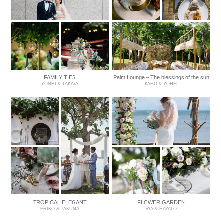
FAMILY TIES
Palm Lounge – The blessings of the sun
YONHI & TAKAYA
KAHO & YOHEI
TROPICAL ELEGANT
FLOWER GARDEN
ERIKO & TAKUMA
AYA & HAYATO