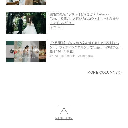
結婚式のカメラマンはどう選ぶ？「Fika and
Fotos」監修のもと選び方のコツとおしゃれな撮影
スタイルを紹介！
by 72 natsu
【4月開催】プレ花嫁も卒花嫁も楽しめる特別イベ
ント。ウェディングマルシェで“出会う・体験する・
残す”を叶える1日
4月 24日(金)・25日(土)・26日(日) 開催
MORE COLUMNS
PAGE TOP