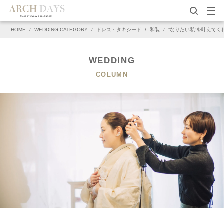
HOME
/
WEDDING CATEGORY
/
ドレス・タキシード
/
和装
/
”なりたい私”を叶えてく
▽この写真の元ページ
PIN
WEDDING
COLUMN