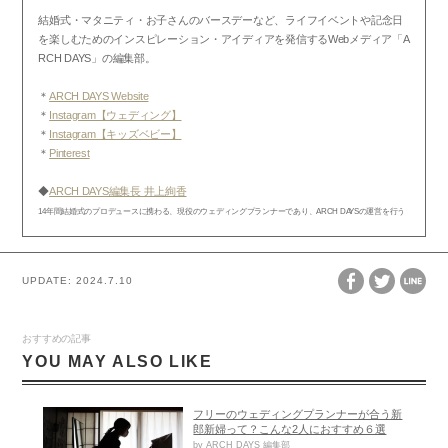
結婚式・マタニティ・お子さんのバースデーなど、ライフイベントや記念日
を楽しむためのインスピレーション・アイディアを発信するWebメディア「A
RCH DAYS」の編集部。
＊
ARCH DAYS Website
＊
Instagram【ウェディング】
＊
Instagram【キッズベビー】
＊
Pinterest
◆
ARCH DAYS編集長 井上絢香
14年間結婚式のプロデュースに携わる、現役のウェディングプランナーであり、ARCH DAYSの運営を行う
UPDATE:
2024.7.10
おすすめの記事
YOU MAY ALSO LIKE
フリーのウェディングプランナーが合う新
郎新婦って？こんな2人におすすめ６選
by ARCH DAYS 編集部