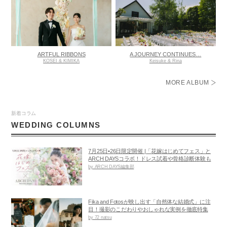
ARTFUL RIBBONS
A JOURNEY CONTINUES…
KOSEI & KIMIKA
Keisuke & Rina
MORE ALBUM
新着コラム
WEDDING COLUMNS
7月25日•26日限定開催 |「花嫁はじめてフェス」と
ARCH DAYSコラボ！ドレス試着や骨格診断体験も
by ARCH DAYS編集部
Fika and Fotosが映し出す「自然体な結婚式」に注
目！撮影のこだわりやおしゃれな実例を徹底特集
by 72 natsu