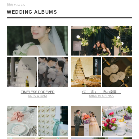
新着アルバム
WEDDING ALBUMS
TIMELESS FOREVER
YOI（宵） ― 夜の楽園 ―
KOTA ＆ SAKI
SHUNYA & RINKA