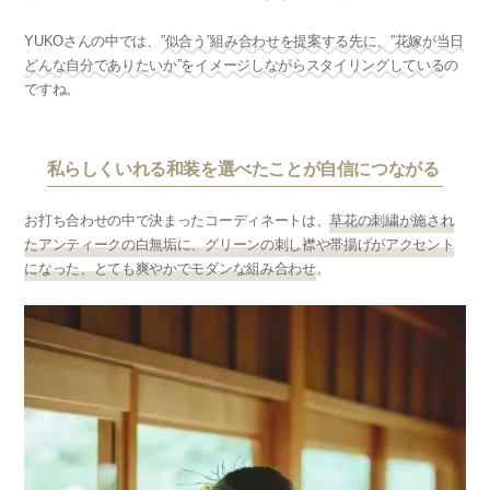
YUKOさんの中では、
”似合う”組み合わせを提案する先に、”花嫁が当日
どんな自分でありたいか”をイメージしながらスタイリングしている
の
ですね。
私らしくいれる和装を選べたことが自信につながる
お打ち合わせの中で決まったコーディネートは、
草花の刺繍が施され
たアンティークの白無垢に、グリーンの刺し襟や帯揚げがアクセント
になった、とても爽やかでモダンな組み合わせ
。