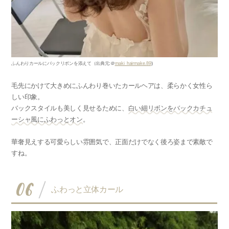
ふんわりカールにバックリボンを添えて
（出典元
:
＠
maki_hairmake.89
）
毛先にかけて大きめにふんわり巻いたカールヘアは、柔らかく女性ら
しい印象。
バックスタイルも美しく見せるために、
白い細リボンをバックカチュ
ーシャ風にふわっとオン
。
華奢見えする可愛らしい雰囲気で、正面だけでなく後ろ姿まで素敵で
すね。
06
ふわっと立体カール