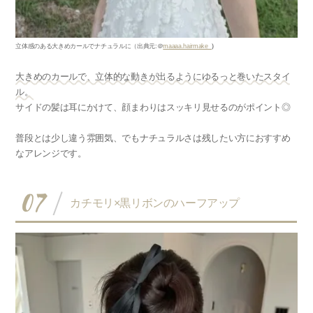
立体感のある大きめカールでナチュラルに
（出典元
:
＠
maaaa.hairmake_
）
大きめのカールで、立体的な動きが出るようにゆるっと巻いたスタイ
ル。
サイドの髪は耳にかけて、顔まわりはスッキリ見せるのがポイント◎
普段とは少し違う雰囲気、でもナチュラルさは残したい方におすすめ
なアレンジです。
07
カチモリ×黒リボンのハーフアップ