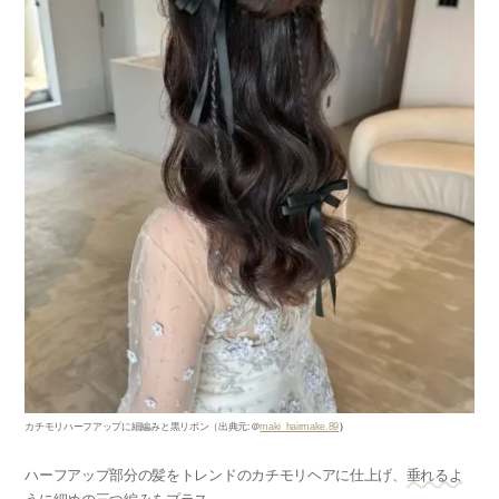
カチモリハーフアップに細編みと黒リボン
（出典元
:
＠
maki_hairmake.89
）
ハーフアップ部分の髪をトレンドのカチモリヘアに仕上げ、
垂れるよ