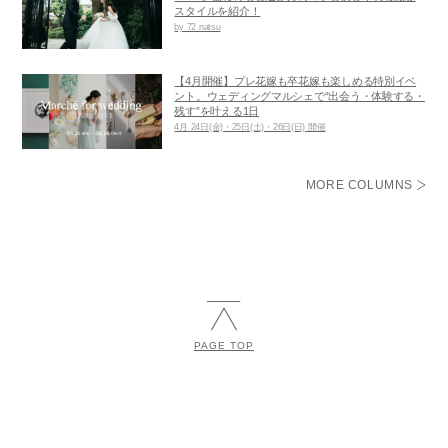
スタイルを紹介！
by 72 natsu
【4月開催】プレ花嫁も卒花嫁も楽しめる特別イベ
ント。ウェディングマルシェで“出会う・体験する・
残す”を叶える1日
4月 24日(金)・25日(土)・26日(日) 開催
MORE COLUMNS
PAGE TOP