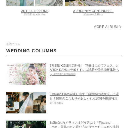
ARTFUL RIBBONS
A JOURNEY CONTINUES…
KOSEI & KIMIKA
Keisuke & Rina
MORE ALBUM
新着コラム
WEDDING COLUMNS
7月25日•26日限定開催 |「花嫁はじめてフェス」と
ARCH DAYSコラボ！ドレス試着や骨格診断体験も
by ARCH DAYS編集部
Fika and Fotosが映し出す「自然体な結婚式」に注
目！撮影のこだわりやおしゃれな実例を徹底特集
by 72 natsu
結婚式のカメラマンはどう選ぶ？「Fika and
Fotos」監修のもと選び方のコツとおしゃれな撮影