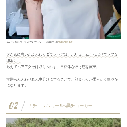
ふんわり巻いたラフなダウンヘア (出典元: @
rina.hairmake_
)
大きめに巻いたふんわりダウンヘアは、ボリュームたっぷりでラフな
印象に。
あえてヘアアクセは取り入れず、自然体な抜け感を演出。
前髪もふんわり真ん中分けにすることで、顔まわりが柔らかく華やか
になります。
02
ナチュラルカール×黒チョーカー