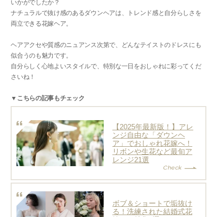
いかがでしたか？
ナチュラルで抜け感のあるダウンヘアは、トレンド感と自分らしさを
両立できる花嫁ヘア。
ヘアアクセや質感のニュアンス次第で、どんなテイストのドレスにも
似合うのも魅力です。
自分らしく心地よいスタイルで、特別な一日をおしゃれに彩ってくだ
さいね！
▼こちらの記事もチェック
【2025年最新版！】アレ
ンジ自由な「ダウンヘ
ア」でおしゃれ花嫁へ！
リボンや生花など最旬ア
レンジ21選
ボブ＆ショートで垢抜け
る！洗練された結婚式花