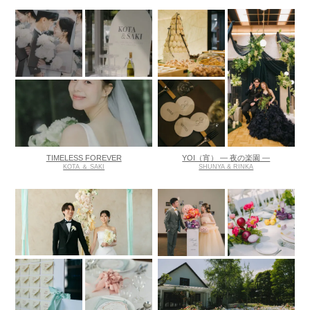
TIMELESS FOREVER
YOI（宵） ― 夜の楽園 ―
KOTA ＆ SAKI
SHUNYA & RINKA