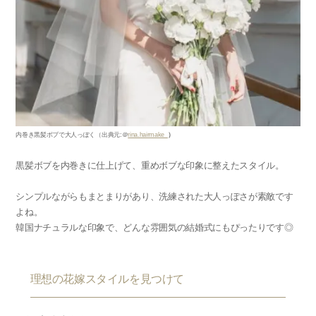
内巻き黒髪ボブで大人っぽく
（出典元
:
＠
rina.hairmake_
）
黒髪ボブを内巻きに仕上げて、重めボブな印象に整えたスタイル。
シンプルながらもまとまりがあり、洗練された大人っぽさが素敵です
よね。
韓国ナチュラルな印象で、どんな雰囲気の結婚式にもぴったりです◎
理想の花嫁スタイルを見つけて