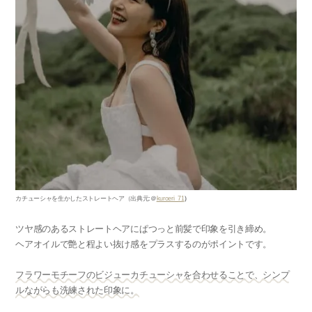
カチューシャを生かしたストレートヘア
（出典元
:
＠
kuroeri_71
）
ツヤ感のあるストレートヘアにぱつっと前髪で印象を引き締め。
ヘアオイルで艶と程よい抜け感をプラスするのがポイントです。
フラワーモチーフのビジューカチューシャを合わせることで、シンプ
ルながらも洗練された印象に。