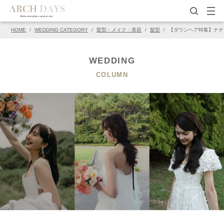
HOME
/
WEDDING CATEGORY
/
髪型・メイク・美容
/
髪型
/
【ダウンヘア特集】ナチ
▽この写真の元ページ
PIN
WEDDING
COLUMN