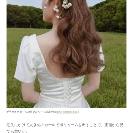
毛先大きめカールの華やかヘア
（出典元
:
＠
maki_hairmake.89
）
毛先にかけて大きめのカールでボリュームを出すことで、正面から見
ても華やか。