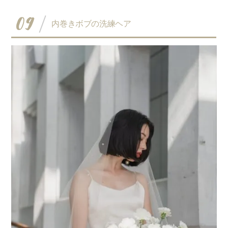
09
内巻きボブの洗練ヘア