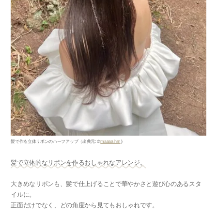
髪で作る立体リボンのハーフアップ
（出典元
:
＠
maaaa.hm
）
髪で立体的なリボンを作るおしゃれなアレンジ。
大きめなリボンも、髪で仕上げることで華やかさと遊び心のあるスタ
イルに。
正面だけでなく、どの角度から見てもおしゃれです。