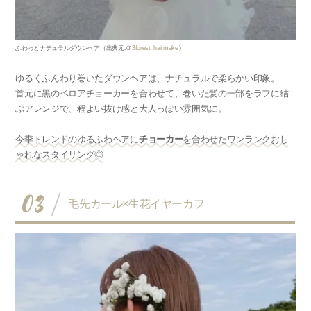
ふわっとナチュラルダウンヘア
（出典元
:
＠
3forest_hairmake
）
ゆるくふんわり巻いたダウンヘアは、ナチュラルで柔らかい印象。
首元に黒のベロアチョーカーを合わせて、巻いた髪の一部をラフに結
ぶアレンジで、程よい抜け感と大人っぽい雰囲気に。
今季トレンドのゆるふわヘアに
チョーカー
を合わせたワンランクおし
ゃれなスタイリング◎
03
毛先カール×生花イヤーカフ