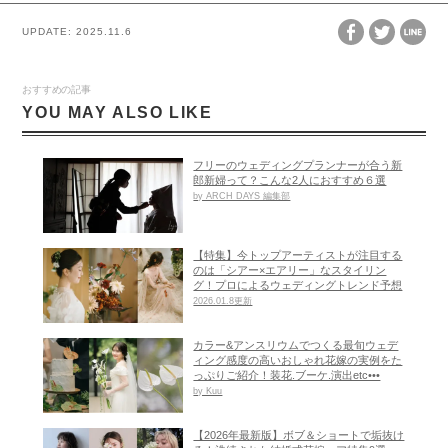
UPDATE:
2025.11.6
おすすめの記事
YOU MAY ALSO LIKE
フリーのウェディングプランナーが合う新
郎新婦って？こんな2人におすすめ６選
by ARCH DAYS 編集部
【特集】今トップアーティストが注目する
のは「シアー×エアリー」なスタイリン
グ！プロによるウェディングトレンド予想
2026.01.8更新
カラー&アンスリウムでつくる最旬ウェデ
ィング感度の高いおしゃれ花嫁の実例をた
っぷりご紹介！装花.ブーケ.演出etc•••
by Kuu
【2026年最新版】ボブ＆ショートで垢抜け