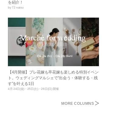
を紹介！
by 72 natsu
【4月開催】プレ花嫁も卒花嫁も楽しめる特別イベン
ト。ウェディングマルシェで“出会う・体験する・残
す”を叶える1日
4月 24日(金)・25日(土)・26日(日) 開催
MORE COLUMNS