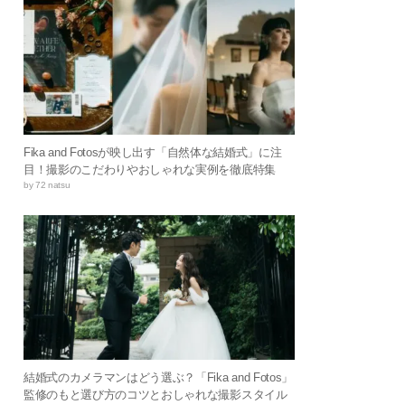
Fika and Fotosが映し出す「自然体な結婚式」に注
目！撮影のこだわりやおしゃれな実例を徹底特集
by 72 natsu
結婚式のカメラマンはどう選ぶ？「Fika and Fotos」
監修のもと選び方のコツとおしゃれな撮影スタイル