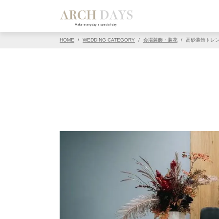
▽この写真の元ページ
HOME
/
WEDDING CATEGORY
/
会場装飾・装花
/
高砂装飾トレ
PIN