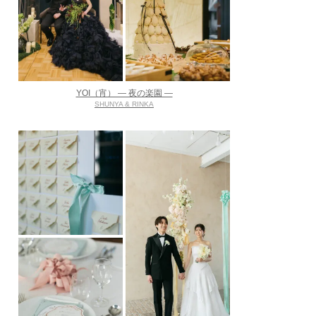
YOI（宵） ― 夜の楽園 ―
SHUNYA & RINKA