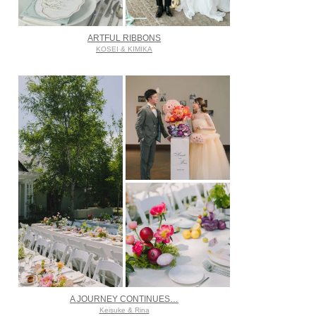
ARTFUL RIBBONS
KOSEI & KIMIKA
A JOURNEY CONTINUES…
Keisuke & Rina