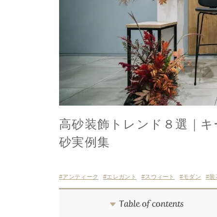
高砂装飾トレンド８選｜キ
砂実例集
アンティーク
エレガント
スウィート
モダン
装