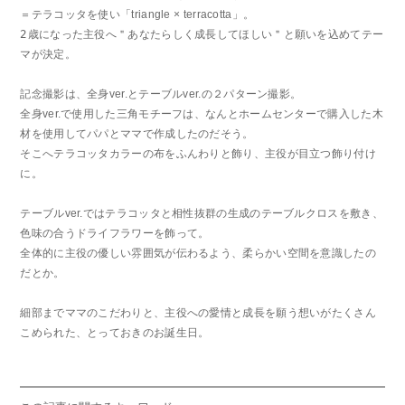
＝テラコッタを使い「triangle × terracotta」。
𝟤歳になった主役へ＂あなたらしく成長してほしい＂と願いを込めてテー
マが決定。
記念撮影は、全身ver.とテーブルver.の２パターン撮影。
全身ver.で使用した三角モチーフは、なんとホームセンターで購入した木
材を使用してパパとママで作成したのだそう。
そこへテラコッタカラーの布をふんわりと飾り、主役が目立つ飾り付け
に。
テーブルver.ではテラコッタと相性抜群の生成のテーブルクロスを敷き、
色味の合うドライフラワーを飾って。
全体的に主役の優しい雰囲気が伝わるよう、柔らかい空間を意識したの
だとか。
細部までママのこだわりと、主役への愛情と成長を願う想いがたくさん
こめられた、とっておきのお誕生日。