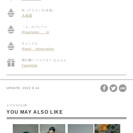
布（テラコッタ/生成）
大塚屋
「２」のプレート
@partager___m
キャンドル
@ash__generation
飛行機/ヘリコプター おもちゃ
Tateplota
UPDATE:
2022.9.14
おすすめの記事
YOU MAY ALSO LIKE