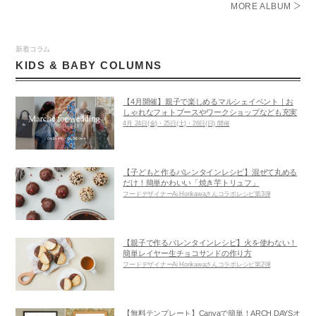
MORE ALBUM
新着コラム
KIDS & BABY COLUMNS
【4月開催】親子で楽しめるマルシェイベント｜お
しゃれなフォトブースやワークショップなども充実
4月 24日(金)・25日(土)・26日(日) 開催
【子どもと作るバレンタインレシピ】混ぜて丸める
だけ！簡単かわいい「焼き芋トリュフ」
フードデザイナーAi Horikawaさんコラボレシピ第3弾
【親子で作るバレンタインレシピ】火を使わない！
簡単レイヤー生チョコサンドの作り方
フードデザイナーAi Horikawaさんコラボレシピ第2弾
【無料テンプレート】Canvaで簡単！ARCH DAYSオ