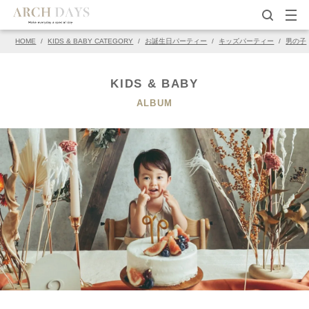
HOME
/
KIDS & BABY CATEGORY
/
お誕生日パーティー
/
キッズパーティー
/
男の子
▽この写真の元ページ
PIN
KIDS & BABY
ALBUM