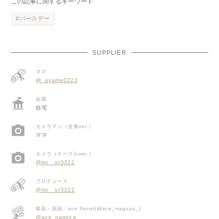
この記事に関するキーワード
バースデー
SUPPLIER
ママ
@_ayame0223
会場
自宅
カメラマン（全身ver.）
ママ
カメラ（テーブルver.）
@mi__sr0322
プロデュース
@mi__sr0322
装花・花冠：ace florist(@ace_nagoya_)
@ace_nagoya_