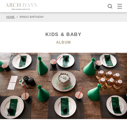
HOME
/
RINGO BIRTHDAY
▽この写真の元ページ
PIN
KIDS & BABY
ALBUM