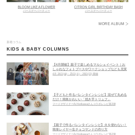
BLOOM LIKE A FLOWER
CITRON GIRL BIRTHDAY BASH
バースデーパーティー
バースデーパーティー
MORE ALBUM
新着コラム
KIDS & BABY COLUMNS
【4月開催】親子で楽しめるマルシェイベント｜お
しゃれなフォトブースやワークショップなども充実
4月 24日(金)・25日(土)・26日(日) 開催
【子どもと作るバレンタインレシピ】混ぜて丸める
だけ！簡単かわいい「焼き芋トリュフ」
フードデザイナーAi Horikawaさんコラボレシピ第3弾
【親子で作るバレンタインレシピ】火を使わない！
簡単レイヤー生チョコサンドの作り方
フードデザイナーAi Horikawaさんコラボレシピ第2弾