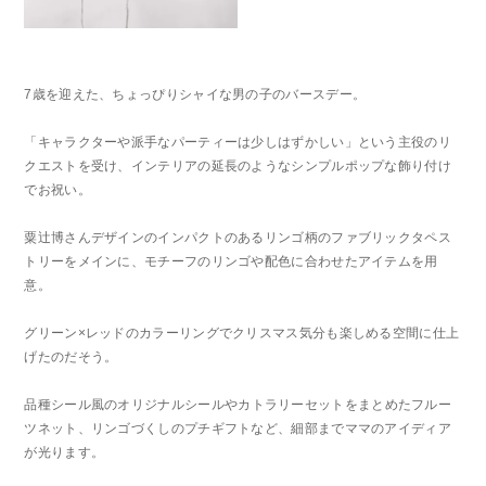
7歳を迎えた、ちょっぴりシャイな男の子のバースデー。
「キャラクターや派手なパーティーは少しはずかしい」という主役のリ
クエストを受け、インテリアの延長のようなシンプルポップな飾り付け
でお祝い。
粟辻博さんデザインのインパクトのあるリンゴ柄のファブリックタペス
トリー
をメインに、モチーフのリンゴや配色に合わせたアイテムを用
意。
グリーン×レッドのカラーリングでクリスマス気分も楽しめる空間に仕上
げたのだそう。
品種シール風のオリジナルシールや
カトラリーセットをまとめたフルー
ツネット、リンゴづくしのプチギフトなど、細部までママのアイディア
が光ります。