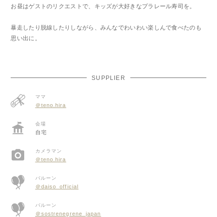
お昼はゲストのリクエストで、キッズが大好きなプラレール寿司を。
暴走したり脱線したりしながら、みんなでわいわい楽しんで食べたのも
思い出に。
SUPPLIER
ママ
＠teno.hira
会場
自宅
カメラマン
＠teno.hira
バルーン
＠daiso_official
バルーン
＠sostrenegrene_japan