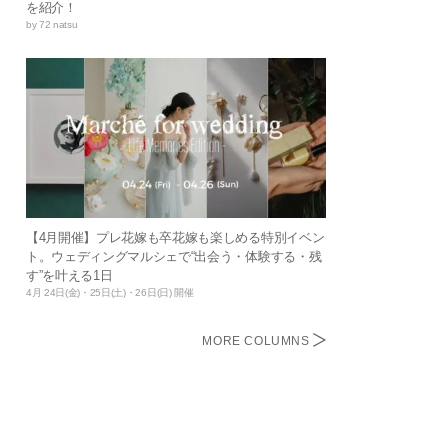
を紹介！
by 72 natsu
【4月開催】プレ花嫁も卒花嫁も楽しめる特別イベン
ト。ウェディングマルシェで“出会う・体験する・残
す”を叶える1日
4月 24日(金)・25日(土)・26日(日) 開催
MORE COLUMNS