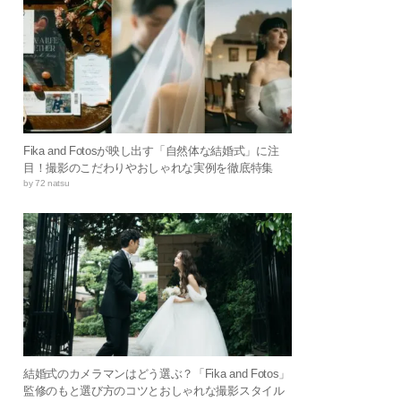
Fika and Fotosが映し出す「自然体な結婚式」に注
目！撮影のこだわりやおしゃれな実例を徹底特集
by 72 natsu
結婚式のカメラマンはどう選ぶ？「Fika and Fotos」
監修のもと選び方のコツとおしゃれな撮影スタイル