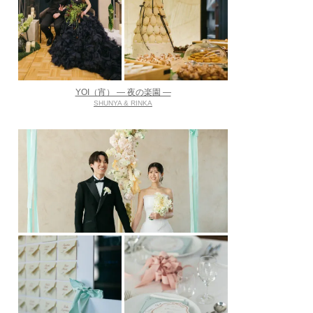
YOI（宵） ― 夜の楽園 ―
SHUNYA & RINKA