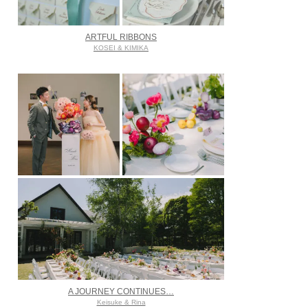
ARTFUL RIBBONS
KOSEI & KIMIKA
A JOURNEY CONTINUES…
Keisuke & Rina