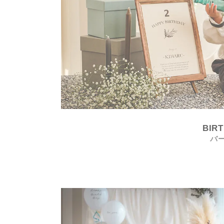
BIR
バ