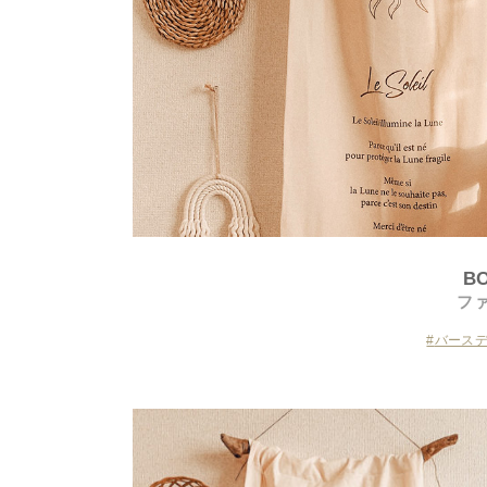
BO
フ
バース