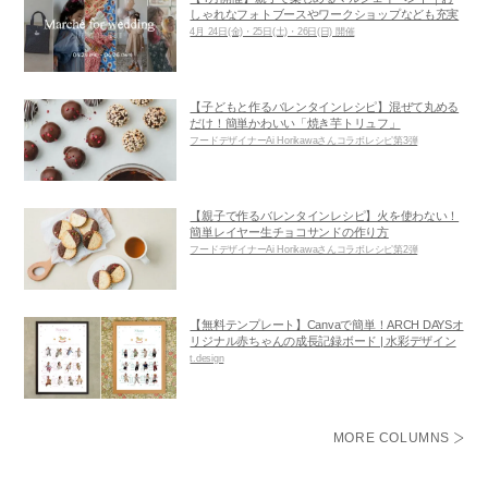
しゃれなフォトブースやワークショップなども充実
4月 24日(金)・25日(土)・26日(日) 開催
【子どもと作るバレンタインレシピ】混ぜて丸める
だけ！簡単かわいい「焼き芋トリュフ」
フードデザイナーAi Horikawaさんコラボレシピ第3弾
【親子で作るバレンタインレシピ】火を使わない！
簡単レイヤー生チョコサンドの作り方
フードデザイナーAi Horikawaさんコラボレシピ第2弾
【無料テンプレート】Canvaで簡単！ARCH DAYSオ
リジナル赤ちゃんの成長記録ボード | 水彩デザイン
t.design
MORE COLUMNS