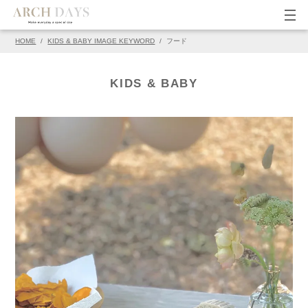
HOME
/
KIDS & BABY IMAGE KEYWORD
/
フード
▽この写真の元ページ
PIN
KIDS & BABY