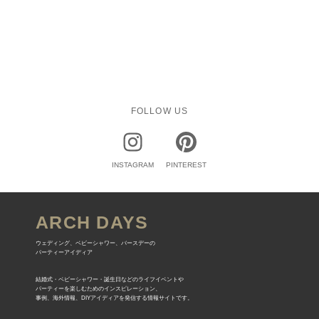
FOLLOW US
INSTAGRAM
PINTEREST
ARCH DAYS
ウェディング、ベビーシャワー、バースデーの
パーティーアイディア
結婚式・ベビーシャワー・誕生日などのライフイベントや
パーティーを楽しむためのインスピレーション、
事例、海外情報、DIYアイディアを発信する情報サイトです。