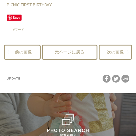
PICNIC FIRST BIRTHDAY
Save
フード
前の画像
元ページに戻る
次の画像
UPDATE:
PHOTO SEARCH
写真を探す