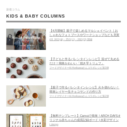
新着コラム
KIDS & BABY COLUMNS
【4月開催】親子で楽しめるマルシェイベント｜お
しゃれなフォトブースやワークショップなども充実
4月 24日(金)・25日(土)・26日(日) 開催
【子どもと作るバレンタインレシピ】混ぜて丸める
だけ！簡単かわいい「焼き芋トリュフ」
フードデザイナーAi Horikawaさんコラボレシピ第3弾
【親子で作るバレンタインレシピ】火を使わない！
簡単レイヤー生チョコサンドの作り方
フードデザイナーAi Horikawaさんコラボレシピ第2弾
【無料テンプレート】Canvaで簡単！ARCH DAYSオ
リジナル赤ちゃんの成長記録ボード | 水彩デザイン
t.design