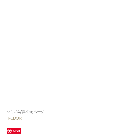
▽この写真の元ページ
IRODORI
Save