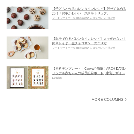
【子どもと作るバレンタインレシピ】混ぜて丸める
だけ！簡単かわいい「焼き芋トリュフ」
フードデザイナーAi Horikawaさんコラボレシピ第3弾
【親子で作るバレンタインレシピ】火を使わない！
簡単レイヤー生チョコサンドの作り方
フードデザイナーAi Horikawaさんコラボレシピ第2弾
【無料テンプレート】Canvaで簡単！ARCH DAYSオ
リジナル赤ちゃんの成長記録ボード | 水彩デザイン
t.design
MORE COLUMNS