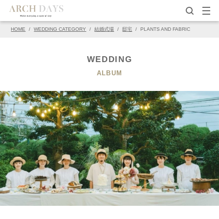
HOME
/
WEDDING CATEGORY
/
結婚式場
/
邸宅
/
PLANTS AND FABRIC
▽この写真の元ページ
PIN
WEDDING
ALBUM