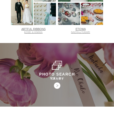
ARTFUL RIBBONS
ETOWA
KOSEI & KIMIKA
NAOYA＆YUKARI
PHOTO SEARCH
写真を探す