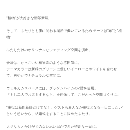
“植物”が大好きな新郎新婦。
そして、ふたりとも服に関わる場所で働いているため テーマは”布”と”植
物”
ふたりだけのオリジナルなウェディング空間を演出。
会場は、かっこいい植物園のような雰囲気に。
テーマカラーは新緑のグリーンに優しいイエローとホワイトを合わせ
て、爽やかでナチュラルな空間に。
ウェルカムスペースには、グッゲンハイムの2階を使用。
『もし二人でお店をするなら』を想像して、こだわった空間づくりに。
“主役は新郎新婦だけでなく、ゲストもみんなが主役となる一日にしたい”
という想いから、結婚式をすることに決めたふたり。
大切な人とかけがえのない思い出ができた特別な一日に。