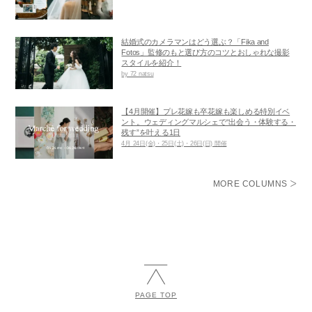
結婚式のカメラマンはどう選ぶ？「Fika and
Fotos」監修のもと選び方のコツとおしゃれな撮影
スタイルを紹介！
by 72 natsu
【4月開催】プレ花嫁も卒花嫁も楽しめる特別イベ
ント。ウェディングマルシェで“出会う・体験する・
残す”を叶える1日
4月 24日(金)・25日(土)・26日(日) 開催
MORE COLUMNS
PAGE TOP