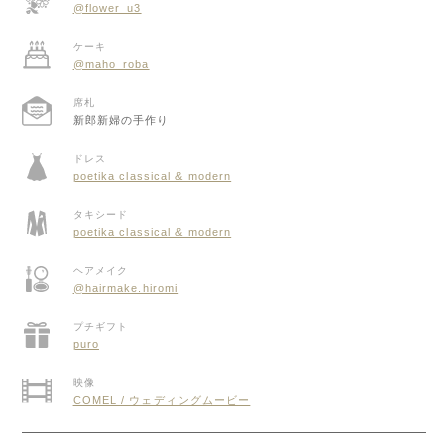
@flower_u3
ケーキ
@maho_roba
席札
新郎新婦の手作り
ドレス
poetika classical & modern
タキシード
poetika classical & modern
ヘアメイク
@hairmake.hiromi
プチギフト
puro
映像
COMEL / ウェディングムービー