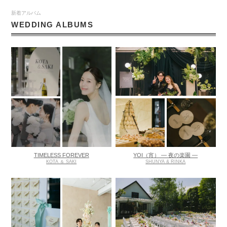
新着アルバム
WEDDING ALBUMS
TIMELESS FOREVER
YOI（宵） ― 夜の楽園 ―
KOTA ＆ SAKI
SHUNYA & RINKA