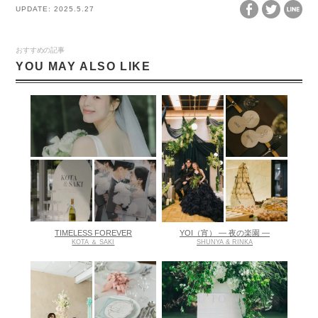
UPDATE:
2025.5.27
おすすめの記事
YOU MAY ALSO LIKE
TIMELESS FOREVER
YOI（宵） ― 夜の楽園 ―
KOTA ＆ SAKI
SHUNYA & RINKA