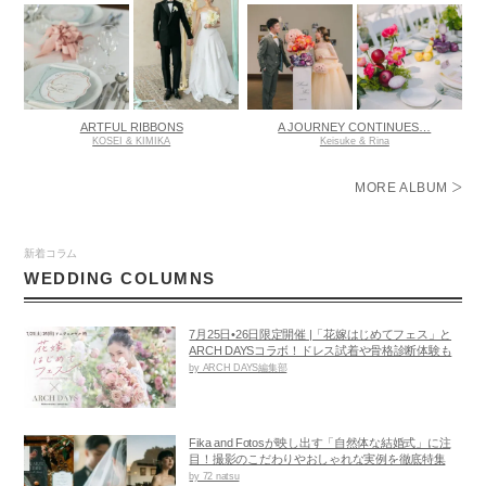
ARTFUL RIBBONS
A JOURNEY CONTINUES…
KOSEI & KIMIKA
Keisuke & Rina
MORE ALBUM
新着コラム
WEDDING COLUMNS
7月25日•26日限定開催 |「花嫁はじめてフェス」と
ARCH DAYSコラボ！ドレス試着や骨格診断体験も
by ARCH DAYS編集部
Fika and Fotosが映し出す「自然体な結婚式」に注
目！撮影のこだわりやおしゃれな実例を徹底特集
by 72 natsu