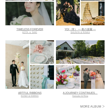
TIMELESS FOREVER
YOI（宵） ― 夜の楽園 ―
KOTA ＆ SAKI
SHUNYA & RINKA
ARTFUL RIBBONS
A JOURNEY CONTINUES…
KOSEI & KIMIKA
Keisuke & Rina
MORE ALBUM