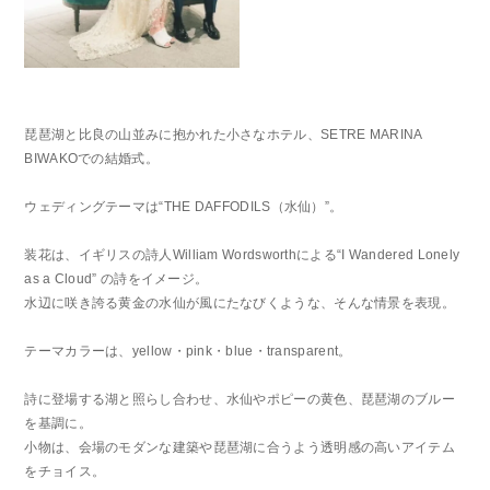
琵琶湖と比良の山並みに抱かれた小さなホテル、SETRE MARINA
BIWAKOでの結婚式。
ウェディングテーマは“THE DAFFODILS（水仙）”。
装花は、イギリスの詩人William Wordsworthによる“I Wandered Lonely
as a Cloud” の詩をイメージ。
水辺に咲き誇る黄金の水仙が風にたなびくような、そんな情景を表現。
テーマカラーは、
yellow・pink・blue・transparent。
詩に登場する湖と照らし合わせ、水仙やポピーの黄色、琵琶湖のブルー
を基調に。
小物は、
会場のモダンな建築や琵琶湖に合うよう透明感の高いアイテム
をチョイス。