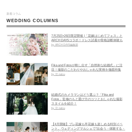
新着コラム
WEDDING COLUMNS
7月25日•26日限定開催 |「花嫁はじめてフェス」と
ARCH DAYSコラボ！ドレス試着や骨格診断体験も
by ARCH DAYS編集部
Fika and Fotosが映し出す「自然体な結婚式」に注
目！撮影のこだわりやおしゃれな実例を徹底特集
by 72 natsu
結婚式のカメラマンはどう選ぶ？「Fika and
Fotos」監修のもと選び方のコツとおしゃれな撮影
スタイルを紹介！
by 72 natsu
【4月開催】プレ花嫁も卒花嫁も楽しめる特別イベ
ント。ウェディングマルシェで“出会う・体験する・