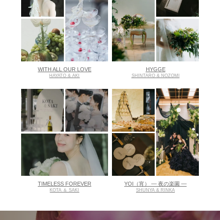
WITH ALL OUR LOVE
HYGGE
HAYATO & AKI
SHINTARO & NOZOMI
TIMELESS FOREVER
YOI（宵） ― 夜の楽園 ―
KOTA ＆ SAKI
SHUNYA & RINKA