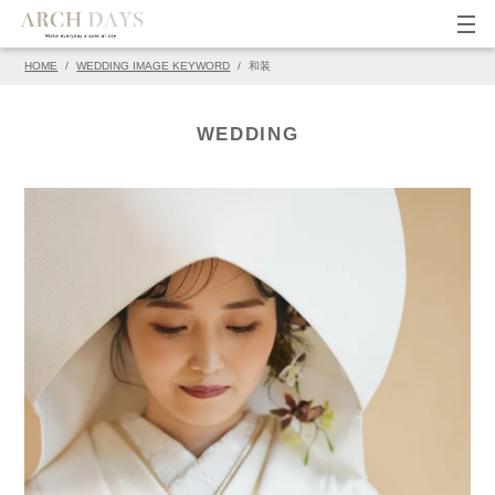
HOME
/
WEDDING IMAGE KEYWORD
/
和装
▽この写真の元ページ
PIN
WEDDING