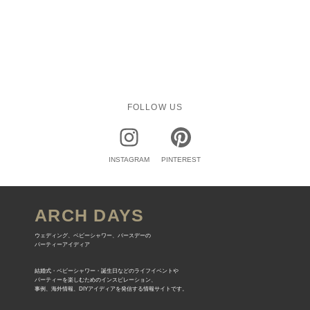
FOLLOW US
INSTAGRAM
PINTEREST
ARCH DAYS
ウェディング、ベビーシャワー、バースデーの
パーティーアイディア
結婚式・ベビーシャワー・誕生日などのライフイベントや
パーティーを楽しむためのインスピレーション、
事例、海外情報、DIYアイディアを発信する情報サイトです。