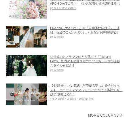
ARCH DAYSコラボ！ドレス試着や骨格診断体験も
by ARCH DAYS編集部
Fika and Fotosが映し出す「自然体な結婚式」に注
目！撮影のこだわりやおしゃれな実例を徹底特集
by 72 natsu
結婚式のカメラマンはどう選ぶ？「Fika and
Fotos」監修のもと選び方のコツとおしゃれな撮影
スタイルを紹介！
by 72 natsu
【4月開催】プレ花嫁も卒花嫁も楽しめる特別イベ
ント。ウェディングマルシェで“出会う・体験する・
残す”を叶える1日
4月 24日(金)・25日(土)・26日(日) 開催
MORE COLUMNS