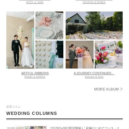
KOTA ＆ SAKI
SHUNYA & RINKA
ARTFUL RIBBONS
A JOURNEY CONTINUES…
KOSEI & KIMIKA
Keisuke & Rina
MORE ALBUM
新着コラム
WEDDING COLUMNS
7月25日•26日限定開催 |「花嫁はじめてフェス」と