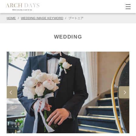
HOME
/
WEDDING IMAGE KEYWORD
/
ブートニア
▽この写真の元ページ
PIN
WEDDING