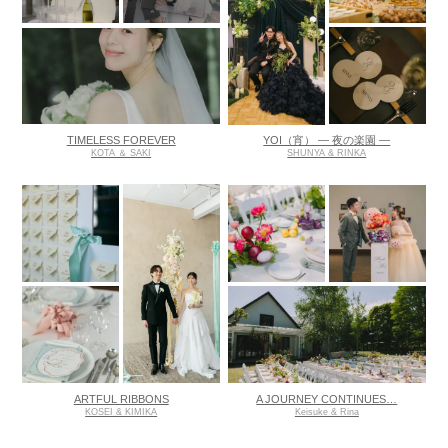
TIMELESS FOREVER
YOI（宵） ― 夜の楽園 ―
KOTA ＆ SAKI
SHUNYA & RINKA
ARTFUL RIBBONS
A JOURNEY CONTINUES…
KOSEI & KIMIKA
Keisuke & Rina