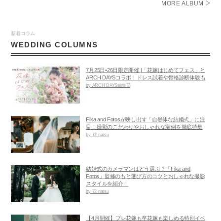
MORE ALBUM
新着コラム
WEDDING COLUMNS
7月25日•26日限定開催 |「花嫁はじめてフェス」と
ARCH DAYSコラボ！ドレス試着や骨格診断体験も
by ARCH DAYS編集部
Fika and Fotosが映し出す「自然体な結婚式」に注
目！撮影のこだわりやおしゃれな実例を徹底特集
by 72 natsu
結婚式のカメラマンはどう選ぶ？「Fika and
Fotos」監修のもと選び方のコツとおしゃれな撮影
スタイルを紹介！
by 72 natsu
【4月開催】プレ花嫁も卒花嫁も楽しめる特別イベ