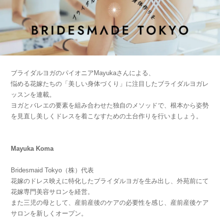
ブライダルヨガのパイオニアMayukaさんによる、
悩める花嫁たちの「美しい身体づくり」に注目したブライダルヨガレ
ッスンを連載。
ヨガとバレエの要素を組み合わせた独自のメソッドで、根本から姿勢
を見直し美しくドレスを着こなすための土台作りを行いましょう。
Mayuka Koma
Bridesmaid Tokyo（株）代表
花嫁のドレス映えに特化したブライダルヨガを生み出し、外苑前にて
花嫁専門美容サロンを経営。
また三児の母として、産前産後のケアの必要性を感じ、産前産後ケア
サロンを新しくオープン。