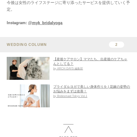
今後は女性のライフステージに寄り添ったサービスを提供していく予
定。
Instagram:
@myk_bridalyoga
WEDDING COLUMN
2
【産後ケアサロン】ママたち、出産後のケアちゃ
んとしてる？
by ARCH DAYS 編集部
ブライダルヨガで美しい身体作りを | 花嫁の姿勢の
お悩みをまずは改善！
by Bridesmaid Tokyo Vol.1