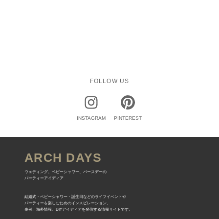
FOLLOW US
INSTAGRAM
PINTEREST
ARCH DAYS
ウェディング、ベビーシャワー、バースデーの
パーティーアイディア
結婚式・ベビーシャワー・誕生日などのライフイベントや
パーティーを楽しむためのインスピレーション、
事例、海外情報、DIYアイディアを発信する情報サイトです。