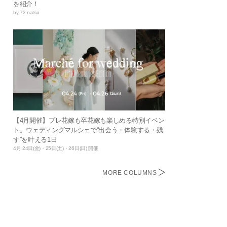
を紹介！
by 72 natsu
【4月開催】プレ花嫁も卒花嫁も楽しめる特別イベン
ト。ウェディングマルシェで“出会う・体験する・残
す”を叶える1日
4月 24日(金)・25日(土)・26日(日) 開催
MORE COLUMNS