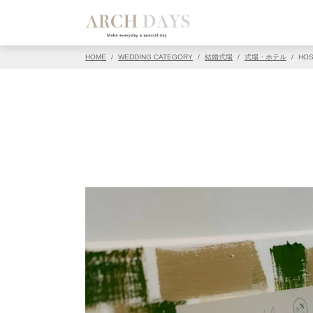
▽この写真の元ページ
HOME
/
WEDDING CATEGORY
/
結婚式場
/
式場・ホテル
/
HOS
PIN