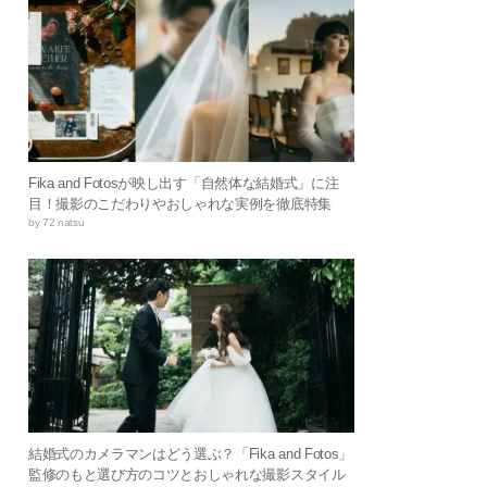
Fika and Fotosが映し出す「自然体な結婚式」に注
目！撮影のこだわりやおしゃれな実例を徹底特集
by 72 natsu
結婚式のカメラマンはどう選ぶ？「Fika and Fotos」
監修のもと選び方のコツとおしゃれな撮影スタイル