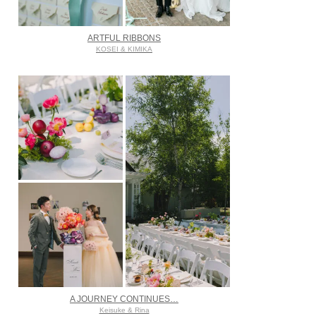
ARTFUL RIBBONS
KOSEI & KIMIKA
A JOURNEY CONTINUES…
Keisuke & Rina