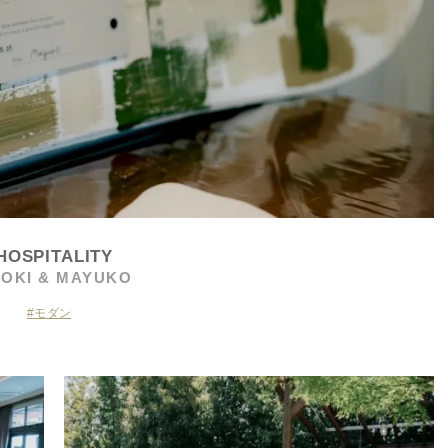
HOSPITALITY
OKI & MAYUKO
モダン