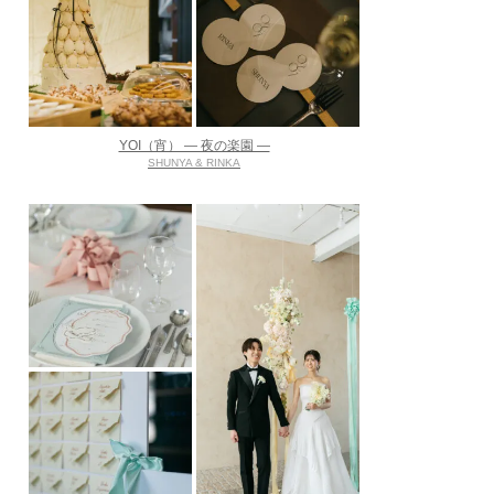
YOI（宵） ― 夜の楽園 ―
SHUNYA & RINKA