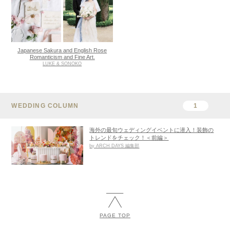
Japanese Sakura and English Rose
Romanticism and Fine Art.
LUKE & SONOKO
WEDDING COLUMN
1
海外の最旬ウェディングイベントに潜入！装飾の
トレンドをチェック！＜前編＞
by ARCH DAYS 編集部
PAGE TOP