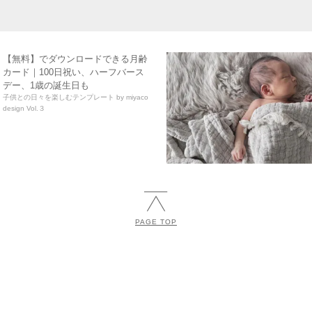
【無料】でダウンロードできる月齢
カード｜100日祝い、ハーフバース
デー、1歳の誕生日も
子供との日々を楽しむテンプレート by miyaco
design Vol.３
PAGE TOP