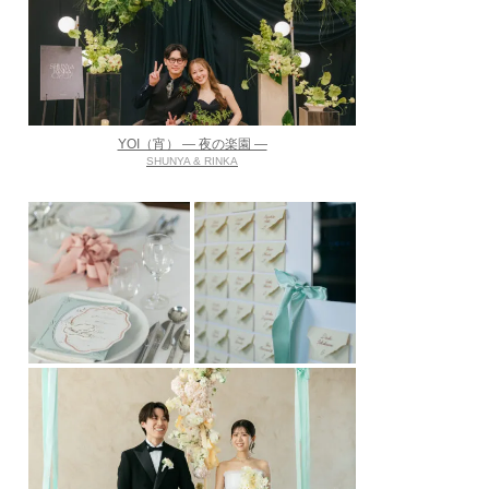
YOI（宵） ― 夜の楽園 ―
SHUNYA & RINKA