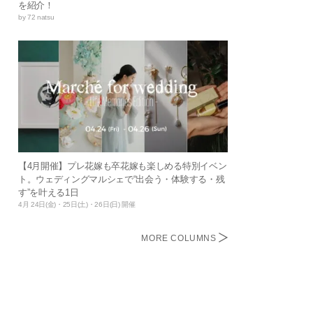
を紹介！
by 72 natsu
【4月開催】プレ花嫁も卒花嫁も楽しめる特別イベン
ト。ウェディングマルシェで“出会う・体験する・残
す”を叶える1日
4月 24日(金)・25日(土)・26日(日) 開催
MORE COLUMNS