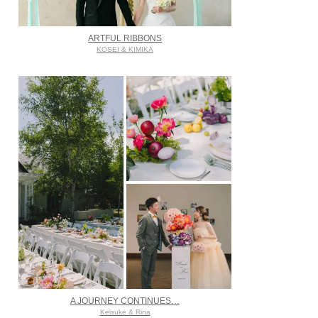
ARTFUL RIBBONS
KOSEI & KIMIKA
A JOURNEY CONTINUES…
Keisuke & Rina