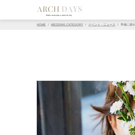
▽この写真の元ページ
HOME
/
WEDDING CATEGORY
/
イベント・ニュース
/
準備に疲れ
PIN