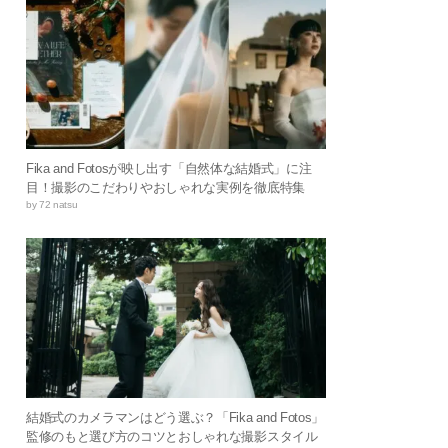
Fika and Fotosが映し出す「自然体な結婚式」に注
目！撮影のこだわりやおしゃれな実例を徹底特集
by 72 natsu
結婚式のカメラマンはどう選ぶ？「Fika and Fotos」
監修のもと選び方のコツとおしゃれな撮影スタイル