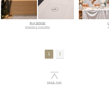
IN A SENSE
HONAMI & YUICHIRO
1
2
PAGE TOP