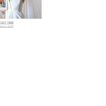
COZY TIME
RIKA & NORI