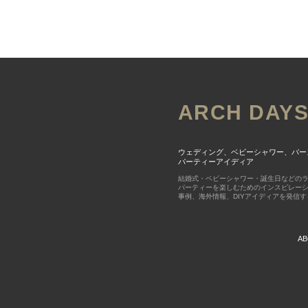
ARCH DAY
ウェディング、ベビーシャワー、バー
パーティーアイディア
結婚式・ベビーシャワー・誕生日などの
パーティーを楽しむためのインスピレー
事例、海外情報、DIYアイディアを発信
AB