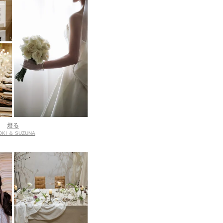
燈る
OKI ＆ SUZUNA