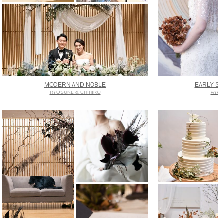
MODERN AND NOBLE
EARLY 
RYOSUKE & CHIHIRO
AY