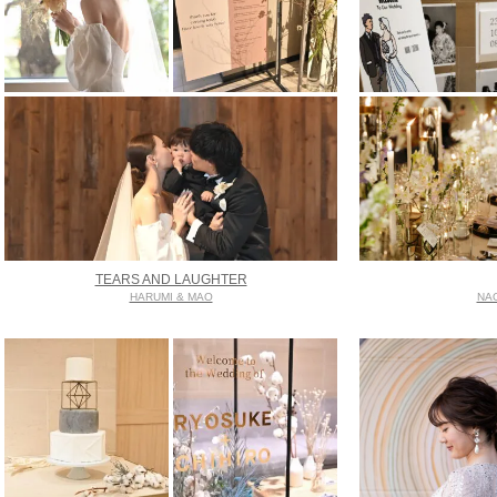
TEARS AND LAUGHTER
HARUMI & MAO
NA