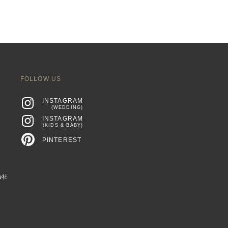
FOLLOW US
INSTAGRAM
(WEDDING)
INSTAGRAM
(KIDS & BABY)
PINTEREST
会社