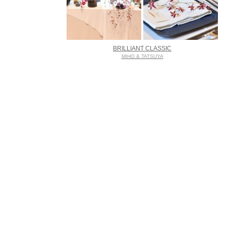
BRILLIANT CLASSIC
MIHO & TATSUYA